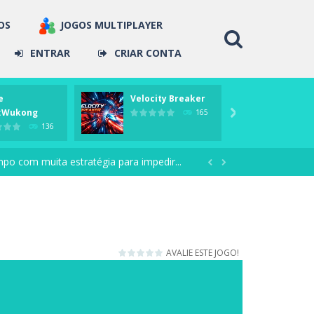
jogo naquele sistema a oferecer...
OS
JOGOS MULTIPLAYER
ecisa enfrentar o cientista...
ENTRAR
CRIAR CONTA
 O Super Smash Remix é parecido...
e
Velocity Breaker
Zombi
polícia das estações ferroviárias,...
:Wukong
Last ..
165

136
o com muita estratégia para impedir...
ason desperta sem a sua...


o essa versão é do Playstation,...
o: Super Mario Bros., Super Mario...
cê controla Mario tocando enquanto...
AVALIE ESTE JOGO!
seus amigos, saia por...
jogo naquele sistema a oferecer...