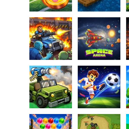
Fishing: Catch
TIny Football Cup
the Secret
2026
Brainrot
149
181
Zombie Defense:
Last Stand
Space Arena
133
162