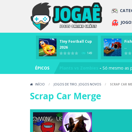
Super Bomberman
-
Super Bomberma
CATE
Jogos 
Jogos
Jogos
Jogos
Jogos
Jogos
Jogos
Jogos
Jogo
Jogo
Jogo
Jogo
Jogo
Jogo
Jogo
Crash Bandicoot
-
O jogo segue com
JOGO
Super Smash Remix
-
Se tem saudad
TIny Football Cup
Fish
Subway Surf: Mônaco
-
Concordo – 
2026
..
149
Plants vs Zombies
-
Só mesmo as pl
ÉPICOS
Silent Hill
-
Após sofrer um acidente 
Tekken 3
-
Lute em cenários diferen
INÍCIO
/
JOGOS DE TIRO
,
JOGOS NOVOS
/
SCRAP CAR M
Super Mario All-Stars
-
Super Mario 
Scrap Car Merge
Mario Bros World
-
Mario Bros Worl
Angry Birds
-
O Angry Birds se arris
Super Bomberman
-
Super Bomberma