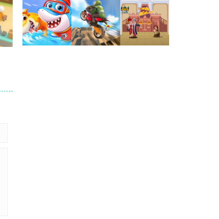
es
148
Jogaê
Jogaê
Jogaê
et
Jogaê
Jogaê
Jogaê
262