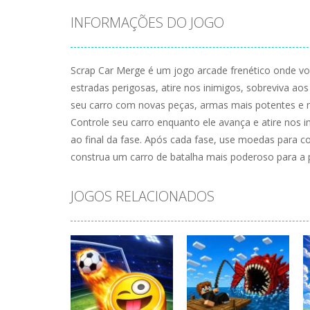
INFORMAÇÕES DO JOGO
Scrap Car Merge é um jogo arcade frenético onde você 
estradas perigosas, atire nos inimigos, sobreviva aos
seu carro com novas peças, armas mais potentes e m
Controle seu carro enquanto ele avança e atire nos 
ao final da fase. Após cada fase, use moedas para c
construa um carro de batalha mais poderoso para a p
JOGOS RELACIONADOS