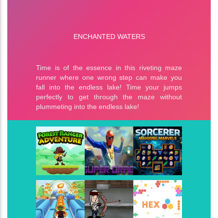
Play
Play
Play