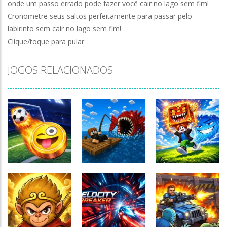
onde um passo errado pode fazer você cair no lago sem fim!
Cronometre seus saltos perfeitamente para passar pelo
labirinto sem cair no lago sem fim!
Clique/toque para pular
JOGOS RELACIONADOS
Fishing: Catch
Obby Escape
TIny Football
the Secret
from Tsunami
Cup 2026
Brainrot
Brainrot
147
180
157