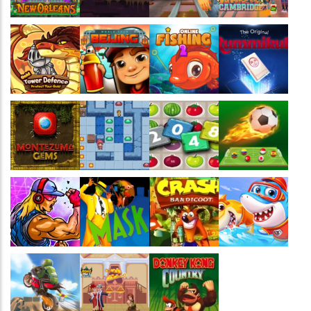
Jogaê
Jogaê
Jogaê
Jogaê
Jogaê
Jogaê
Jogaê
Jogaê
Jogaê
Jogaê
Jogaê
Jogaê
Jogaê
Jogaê
Jogaê
Jogaê