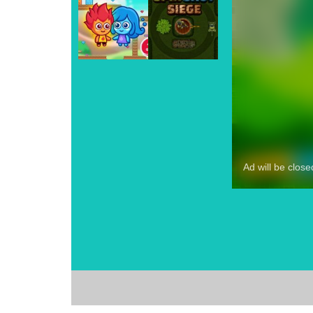
Play
Play
Play
Play