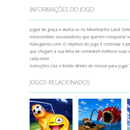
INFORMAÇÕES DO JOGO
Jogue de graça e divirta-se no MineWarfire Land Defe
minezombies assustadores que querem conquistar sua
Kukogames.com. O objetivo do jogo é controlar o per
que chegam à sua linha de combate!!! melhore suas 
cada nível!
Instruções Use o botão direito do mouse para jogar 
JOGOS RELACIONADOS