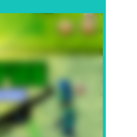
jogo naquele sistema a oferecer...