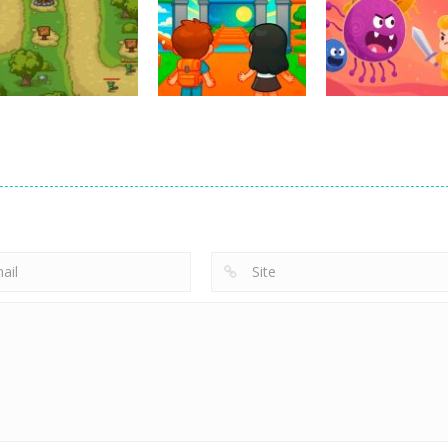
From the
Spot Differenc
Bubble Blasters
Skyscraper!
Bird Adventure
156
135
Obby Universe:
Defense Tower
Mini Games
Health
2025
Online
Protection
230
269