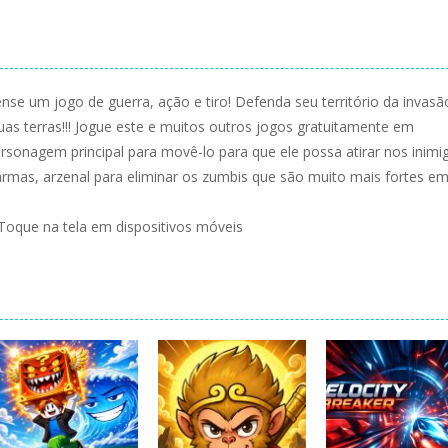
nse um jogo de guerra, ação e tiro! Defenda seu território da invasã
s terras!!! Jogue este e muitos outros jogos gratuitamente em
sonagem principal para movê-lo para que ele possa atirar nos inimi
armas, arzenal para eliminar os zumbis que são muito mais fortes e
Toque na tela em dispositivos móveis