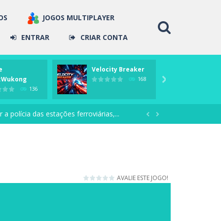
seus amigos, saia por...
OS
JOGOS MULTIPLAYER
jogo naquele sistema a oferecer...
ENTRAR
CRIAR CONTA
ecisa enfrentar o cientista...
e
Velocity Breaker
Space
 O Super Smash Remix é parecido...
:Wukong
168

136
polícia das estações ferroviárias,...
o com muita estratégia para impedir...


ason desperta sem a sua...
o essa versão é do Playstation,...
o: Super Mario Bros., Super Mario...
AVALIE ESTE JOGO!
cê controla Mario tocando enquanto...
seus amigos, saia por...