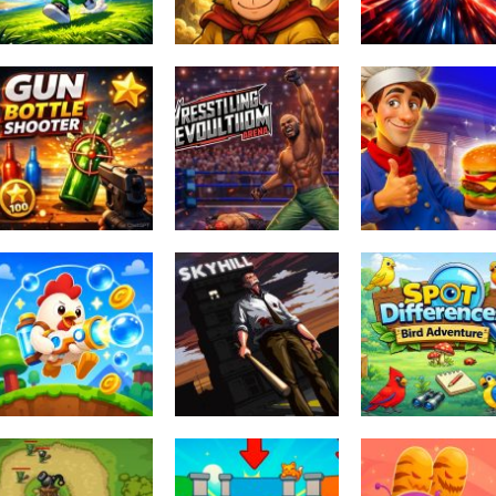
Obby Escape
from Tsunami
Meme
Brainrot
Myth:Wukong
Velocity Breake
159
136
Bottle Storm:
Wrestling
Elite Beach
Revolution Arena
Burger Here
162
140
SKYHILL: Escape