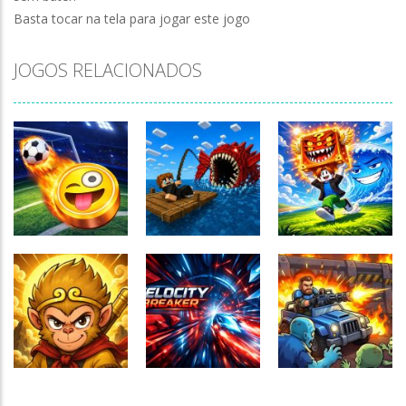
Basta tocar na tela para jogar este jogo
JOGOS RELACIONADOS
Fishing: Catch
Obby Escape
TIny Football
the Secret
from Tsunami
Cup 2026
Brainrot
Brainrot
153
188
163
Zombie