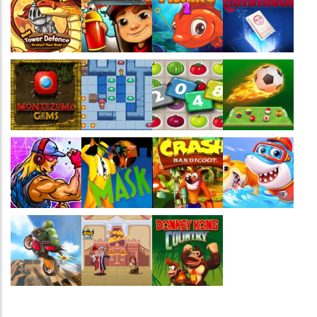
Jogaê
Jogaê
Jogaê
Jogaê
Jogaê
Jogaê
Jogaê
Jogaê
Jogaê
Jogaê
Jogaê
Jogaê
Jogaê
Jogaê
Jogaê
Jogaê