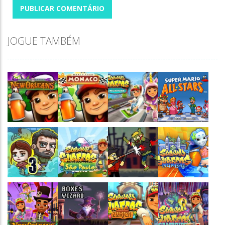
JOGUE TAMBÉM
Jogaê
Jogaê
Jogaê
Jogaê
Jogaê
Jogaê
Jogaê
Jogaê