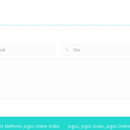
Obby Universe:
Defense Tower
Mini Games
Health
2025
Online
Protection
230
269
Os Melhores Jogos Online Grátis
Jogos, Jogos Gratis, Jogos Online