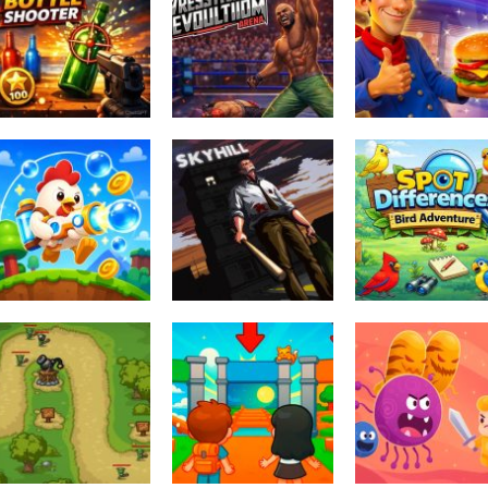
from Tsunami
Meme
Brainrot
Myth:Wukong
Velocity Breake
159
136
Bottle Storm:
Wrestling
Elite Beach
Revolution Arena
Burger Here
162
140
SKYHILL: Escape
From the
Spot Differenc
Bubble Blasters
Skyscraper!
Bird Adventure
156
135