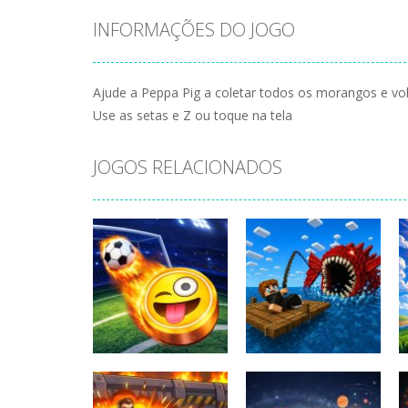
INFORMAÇÕES DO JOGO
Ajude a Peppa Pig a coletar todos os morangos e volt
Use as setas e Z ou toque na tela
JOGOS RELACIONADOS
Fishing: Catch