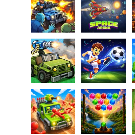
TIny Football Cup
the Secret
2026
Brainrot
151
184
Zombie Defense:
Last Stand
Space Arena
134
162
Tank Strike
Football
Wasteland Rogue
Superstars 2026
164
136