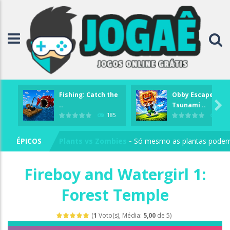
Angry Birds
-
O Angry Birds se arrisca na Star Cu
Super Bomberman
-
Super Bomberman foi o prim
Crash Bandicoot
-
O jogo segue como aventuras d
Fishing: Catch the
Obby Escape fro
Super Smash Remix
-
Se tem saudades de jogar S

..
Tsunami ..
Subway Surf: Mônaco
-
Concordo – há muito temp
185
160
Plants vs Zombies
-
Só mesmo as plantas podem p
ÉPICOS
Tekken 3
-
Lute em cenários diferentes com os lu
Fireboy and Watergirl 1:
Super Mario All-Stars
-
Super Mario All-Stars é u
Forest Temple
Mario Bros World
-
Mario Bros World um novo tip
(
1
Voto(s), Média:
5,00
de 5)
Angry Birds
-
O Angry Birds se arrisca na Star Cu