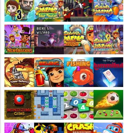
Jogaê
Jogaê
Jogaê
Jogaê
Jogaê
Jogaê
Jogaê
Jogaê
Jogaê
Jogaê
Jogaê
Jogaê
Jogaê
Jogaê
Jogaê
Jogaê