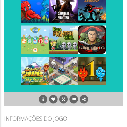
Play
Play
Play
Play
Play
Play
Play
Play
Play
Play
Play
Play
INFORMAÇÕES DO JOGO