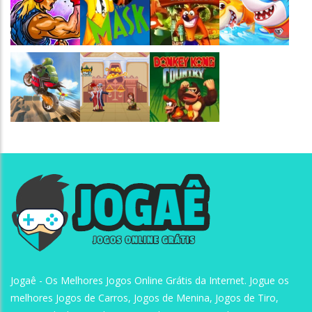
Jogaê
Jogaê
Jogaê
Jogaê
Jogaê
Jogaê
Jogaê
Jogaê
Jogaê
Jogaê
Jogaê
Jogaê - Os Melhores Jogos Online Grátis da Internet. Jogue os
melhores Jogos de Carros, Jogos de Menina, Jogos de Tiro,