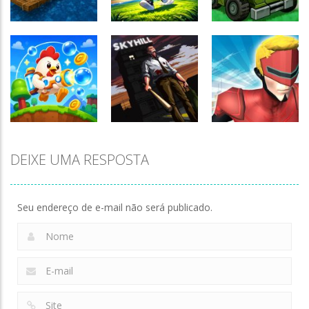
Fishing: Catch
Obby Escape
Tank Strike
the Secret
from Tsunami
Wasteland
Brainrot
Brainrot
Rogue
185
160
164
SKYHILL:
Miami City
Escape From
Crime
DEIXE UMA RESPOSTA
Bubble
the
Simulator
Blasters
Skyscraper!
Game
156
135
200
Seu endereço de e-mail não será publicado.