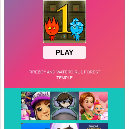
Super Bomberman
-
Super Bomberman foi o prim