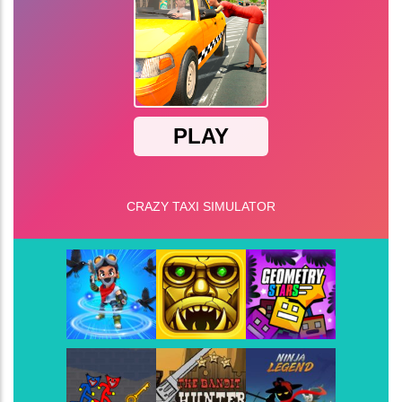
Super Bomberman
-
Super Bomberman foi o prim