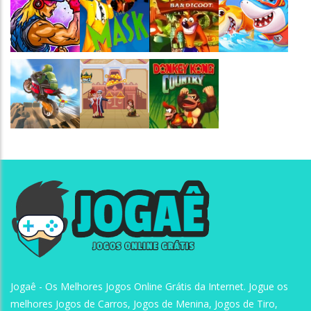
Jogaê
Jogaê
Jogaê
Jogaê
Jogaê
Jogaê
Jogaê
Jogaê
Jogaê
Jogaê
Jogaê
Jogaê - Os Melhores Jogos Online Grátis da Internet. Jogue os
melhores Jogos de Carros, Jogos de Menina, Jogos de Tiro,