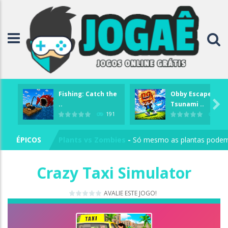
Angry Birds
-
O Angry Birds se arrisca na Star Cu
Super Bomberman
-
Super Bomberman foi o prim
Crash Bandicoot
-
O jogo segue como aventuras d
Fishing: Catch the
Obby Escape fro
Super Smash Remix
-
Se tem saudades de jogar S

..
Tsunami ..
191
165
Subway Surf: Mônaco
-
Concordo – há muito temp
Plants vs Zombies
-
Só mesmo as plantas podem p
ÉPICOS
Tekken 3
-
Lute em cenários diferentes com os lu
Crazy Taxi Simulator
Super Mario All-Stars
-
Super Mario All-Stars é u
AVALIE ESTE JOGO!
Mario Bros World
-
Mario Bros World um novo tip
Angry Birds
-
O Angry Birds se arrisca na Star Cu