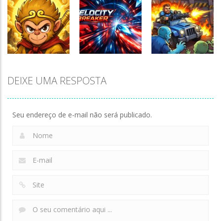
TIny Football
the Secret
from Tsunami
Cup 2026
Brainrot
Brainrot
149
181
158
Zombie
DEIXE UMA RESPOSTA
Meme
Velocity
Defense: Last
Myth:Wukong
Breaker
Stand
136
165
133
Seu endereço de e-mail não será publicado.