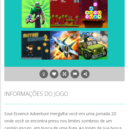
Play
Play
Play
Play
Play
Play
Play
Play
Play
INFORMAÇÕES DO JOGO
Soul Essence Adventure mergulha você em uma jornada 2D
onde você se encontra preso nos limites sombrios de um
castelo escuro, em busca de uma fuga. Ao longo de sua busca