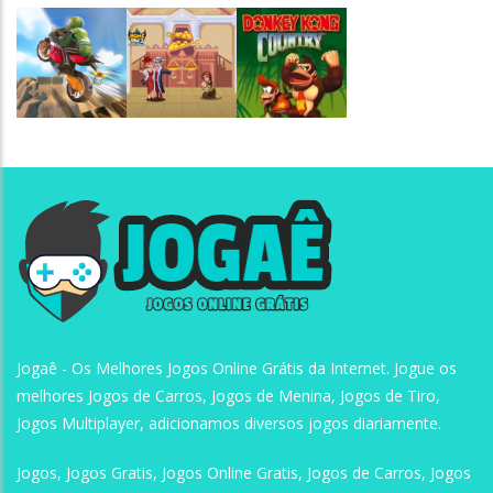
Jogaê
Jogaê
Jogaê
Jogaê
Jogaê
Jogaê
Jogaê
Jogaê - Os Melhores Jogos Online Grátis da Internet. Jogue os
melhores Jogos de Carros, Jogos de Menina, Jogos de Tiro,
Jogos Multiplayer, adicionamos diversos jogos diariamente.
Jogos, Jogos Gratis, Jogos Online Gratis, Jogos de Carros, Jogos