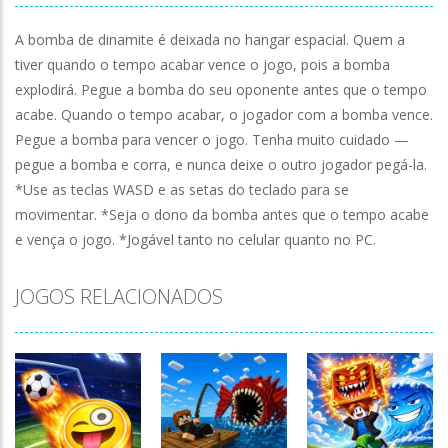
A bomba de dinamite é deixada no hangar espacial. Quem a
tiver quando o tempo acabar vence o jogo, pois a bomba
explodirá. Pegue a bomba do seu oponente antes que o tempo
acabe. Quando o tempo acabar, o jogador com a bomba vence.
Pegue a bomba para vencer o jogo. Tenha muito cuidado —
pegue a bomba e corra, e nunca deixe o outro jogador pegá-la.
*Use as teclas WASD e as setas do teclado para se
movimentar. *Seja o dono da bomba antes que o tempo acabe
e vença o jogo. *Jogável tanto no celular quanto no PC.
JOGOS RELACIONADOS