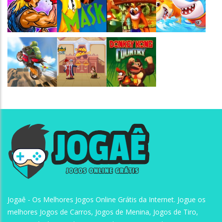
Jogaê
Jogaê
Jogaê
Jogaê
Jogaê
Jogaê
Jogaê
Jogaê
Jogaê
Jogaê
Jogaê
Jogaê - Os Melhores Jogos Online Grátis da Internet. Jogue os
melhores Jogos de Carros, Jogos de Menina, Jogos de Tiro,