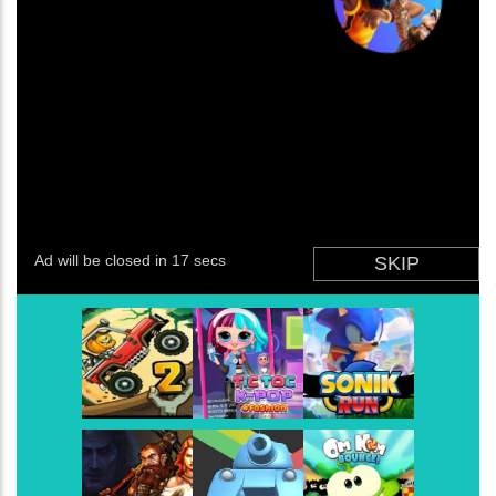
Super Mario All-Stars
-
Super Mario All-Stars é u
Mario Bros World
-
Mario Bros World um novo tip
Angry Birds
-
O Angry Birds se arrisca na Star Cu
Super Bomberman
-
Super Bomberman foi o prim