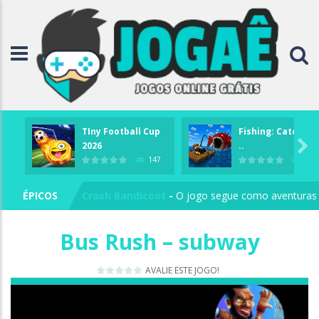
TIny Football Cup
Fishing: Catch th
Angry Birds
-
O Angry Birds se arrisca na Star Cu

2026
..
147
180
Super Bomberman
-
Super Bomberman foi o prim
ÉPICOS
Crash Bandicoot
-
O jogo segue como aventuras d
Super Smash Remix
-
Se tem saudades de jogar S
Bus Rush – subway
Subway Surf: Mônaco
-
Concordo – há muito temp
AVALIE ESTE JOGO!
Plants vs Zombies
-
Só mesmo as plantas podem p
Tekken 3
-
Lute em cenários diferentes com os lu