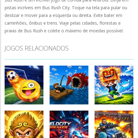
pistas incríveis em Bus Rush City. Toque na tela para pular ou
deslizar e mover para a esquerda ou direita. Evite bater em
caminhões, ônibus e trens. Viaje pelas cidades, florestas e
praias de Bus Rush e colete o máximo de moedas possível.
JOGOS RELACIONADOS
Fishing: Catch
Obby Escape
TIny Football
the Secret
from Tsunami
Cup 2026
Brainrot
Brainrot
147
180
157