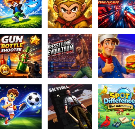
Obby Escape
from Tsunami
Meme
Brainrot
Myth:Wukong
Velocity Breake
155
132
Bottle Storm:
Wrestling
Elite Beach
Revolution Arena
Burger Here
159
138