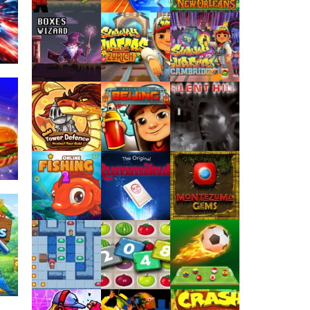
Jogaê
Jogaê
Jogaê
Jogaê
Jogaê
Jogaê
r
Jogaê
Jogaê
Jogaê
160
Jogaê
Jogaê
Jogaê
141
Jogaê
Jogaê
Jogaê