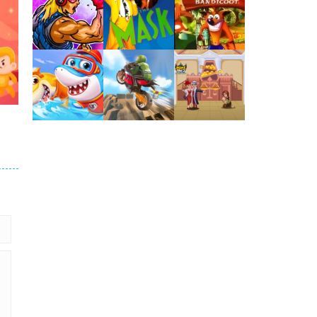
Jogaê
Jogaê
Jogaê
es
146
Jogaê
Jogaê
Jogaê
Jogaê
Jogaê
Jogaê
247