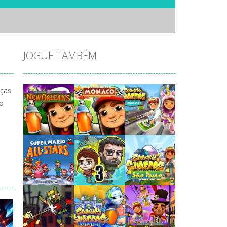
JOGUE TAMBÉM
eças
 o
Jogaê
Jogaê
Jogaê