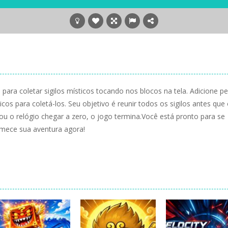
ra coletar sigilos místicos tocando nos blocos na tela. Adicione p
ticos para coletá-los. Seu objetivo é reunir todos os sigilos antes que
ou o relógio chegar a zero, o jogo termina.Você está pronto para se
omece sua aventura agora!