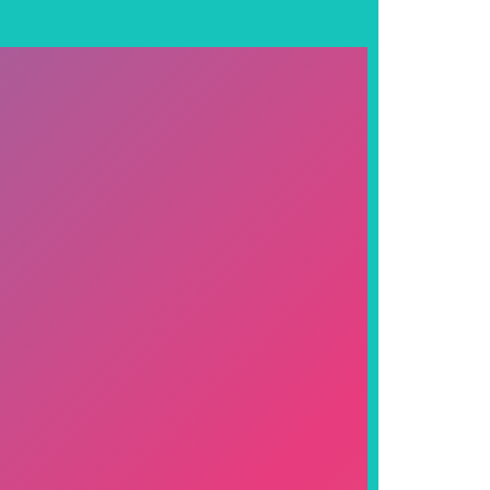
jogo naquele sistema a oferecer...