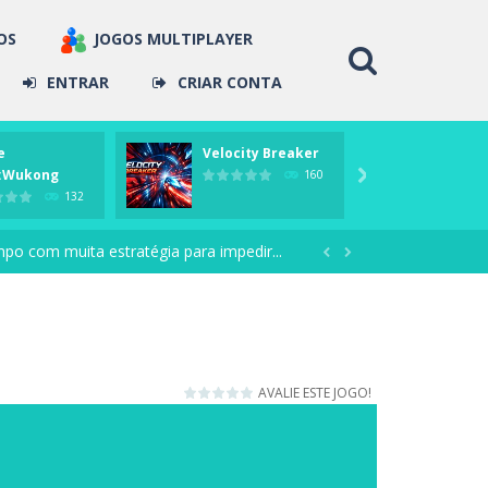
seus amigos, saia por...
OS
JOGOS MULTIPLAYER
jogo naquele sistema a oferecer...
ENTRAR
CRIAR CONTA
ecisa enfrentar o cientista...
e
Velocity Breaker
Zombi
 O Super Smash Remix é parecido...
:Wukong
Last ..
160

132
polícia das estações ferroviárias,...
o com muita estratégia para impedir...


ason desperta sem a sua...
o essa versão é do Playstation,...
o: Super Mario Bros., Super Mario...
AVALIE ESTE JOGO!
cê controla Mario tocando enquanto...
seus amigos, saia por...