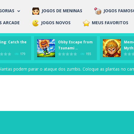
ca na Star Cup enquanto enfrenta oponentes individuais! Compita com 
GORIAS
JOGOS DE MENINAS
JOGOS FAMOS
de Educar
 3D
 Arcade
 Clássicos
 de Esporte
 de Meninas
 Multiplayer
 Puzzles
s de 2
s de Ação
s de Aventura
s de Corrida
s de Estratégia
s de Luta
s de Tiro
n foi o primeiro jogo Bomberman a aparecer no SNES, e o primeiro 
S ARCADE
JOGOS NOVOS
MEUS FAVORITOS
o aventuras de Crash , um marsupial geneticamente modificado que pr
ing: Catch the
Obby Escape from
Mem
es de jogar Super Smash Flash 2, então, há motivos para ficar feliz!
Tsunami ..
Myth
179
155
há muito tempo não havia notícias de nosso amante para incomodar a 
antas podem parar o ataque dos zumbis. Coloque as plantas no camp
na estrada, tentando desviar de uma mulher em meio ao nevoeiro, M
tes com os lutadores especiais, os combates especiais do Tekken Com
All-Stars é uma compilação de quatro jogos eletrônicos da série Mari
d um novo tipo de jogo Mario que você pode jogar com uma mão. Vo
ca na Star Cup enquanto enfrenta oponentes individuais! Compita com 