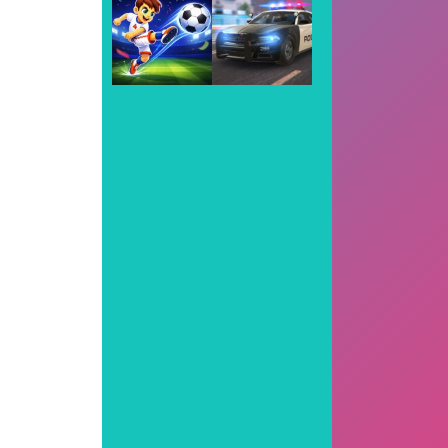
Play
Play
Play
Play