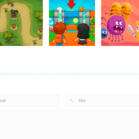
SKYHILL: Escape
Football
From the
Spot Differenc
Superstars 2026
Skyscraper!
Bird Adventure
135
131
Obby Universe:
Defense Tower
Mini Games
Health
2025
Online
Protection
229
266