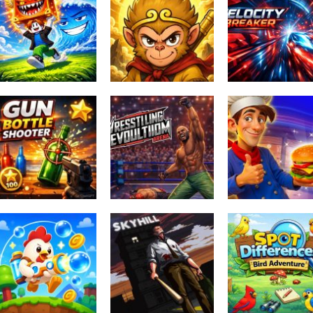
Obby Escape
from Tsunami
Meme
Brainrot
Myth:Wukong
Velocity Breake
156
133
Bottle Storm:
Wrestling
Elite Beach
Revolution Arena
Burger Here
160
139