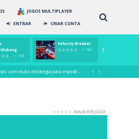
seus amigos, saia por...
OS
JOGOS MULTIPLAYER
jogo naquele sistema a oferecer...
ENTRAR
CRIAR CONTA
ecisa enfrentar o cientista...
e
Velocity Breaker
Space
 O Super Smash Remix é parecido...
:Wukong
161

133
polícia das estações ferroviárias,...
o com muita estratégia para impedir...


ason desperta sem a sua...
o essa versão é do Playstation,...
o: Super Mario Bros., Super Mario...
AVALIE ESTE JOGO!
cê controla Mario tocando enquanto...
seus amigos, saia por...