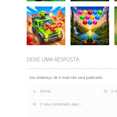
Tank Strike
Football
Wasteland Rogue
Superstars 2026
161
135
DEIXE UMA RESPOSTA
Bubble Shooter
Scrap Car Merge
Vale
Seu endereço de e-mail não será publicado.
138
157