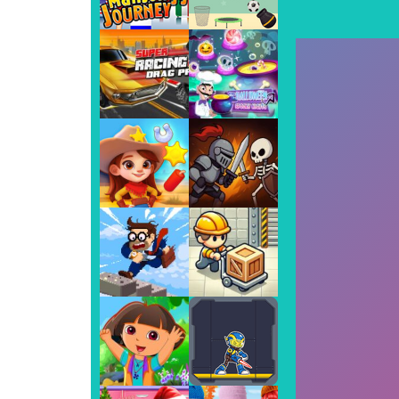
Super Bomberman
-
Super Bomberma
Play
Play
Play
Play
Play
Play
Play
Play