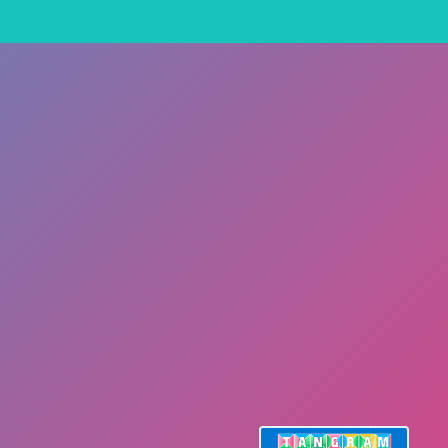
n foi o primeiro jogo Bomberman a aparecer no SNES, e o primeiro 