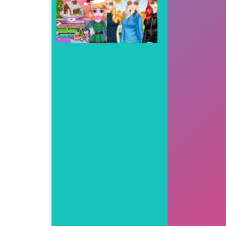
Play
Play
Play
Play