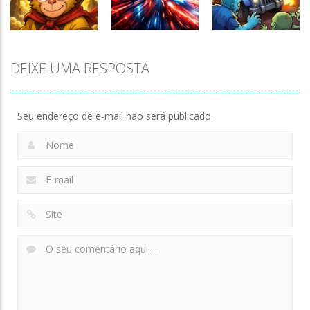
151
186
161
Zombie
DEIXE UMA RESPOSTA
Meme
Velocity
Defense: Last
Myth:Wukong
Breaker
Stand
136
168
134
Seu endereço de e-mail não será publicado.