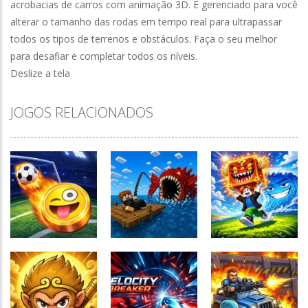
acrobacias de carros com animação 3D. É gerenciado para você
alterar o tamanho das rodas em tempo real para ultrapassar
todos os tipos de terrenos e obstáculos. Faça o seu melhor
para desafiar e completar todos os níveis.
Deslize a tela
JOGOS RELACIONADOS
Fishing: Catch
Obby Escape
TIny Football
the Secret
from Tsunami
Cup 2026
Brainrot
Brainrot