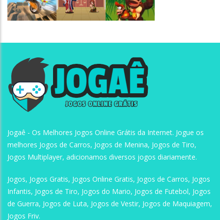
Jogaê
Jogaê
Jogaê
Jogaê
Jogaê
Jogaê
Jogaê
Jogaê - Os Melhores Jogos Online Grátis da Internet. Jogue os
melhores Jogos de Carros, Jogos de Menina, Jogos de Tiro,
Jogos Multiplayer, adicionamos diversos jogos diariamente.
Jogos, Jogos Gratis, Jogos Online Gratis, Jogos de Carros, Jogos
Infantis, Jogos de Tiro, Jogos do Mario, Jogos de Futebol, Jogos
de Guerra, Jogos de Luta, Jogos de Vestir, Jogos de Maquiagem,
Jogos Friv.