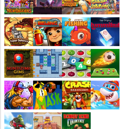
Jogaê
Jogaê
Jogaê
Jogaê
Jogaê
Jogaê
Jogaê
Jogaê
Jogaê
Jogaê
Jogaê
Jogaê
Jogaê
Jogaê
Jogaê
Jogaê