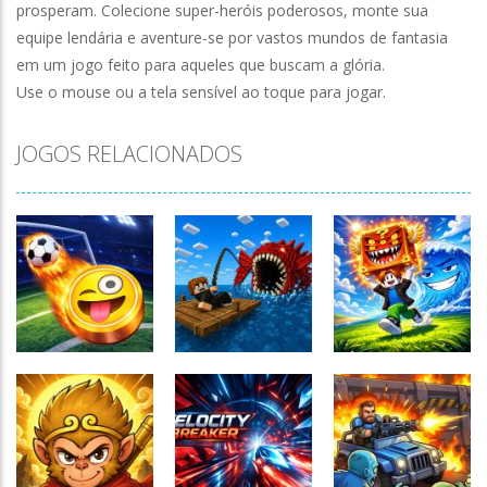
prosperam. Colecione super-heróis poderosos, monte sua
equipe lendária e aventure-se por vastos mundos de fantasia
em um jogo feito para aqueles que buscam a glória.
Use o mouse ou a tela sensível ao toque para jogar.
JOGOS RELACIONADOS
Fishing: Catch
Obby Escape
TIny Football
the Secret
from Tsunami
Cup 2026
Brainrot
Brainrot
147
180
156