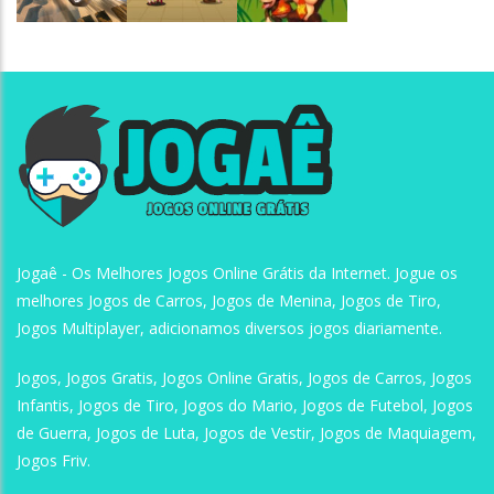
Jogaê
Jogaê
Jogaê
Jogaê - Os Melhores Jogos Online Grátis da Internet. Jogue os
melhores Jogos de Carros, Jogos de Menina, Jogos de Tiro,
Jogos Multiplayer, adicionamos diversos jogos diariamente.
Jogos, Jogos Gratis, Jogos Online Gratis, Jogos de Carros, Jogos
Infantis, Jogos de Tiro, Jogos do Mario, Jogos de Futebol, Jogos
de Guerra, Jogos de Luta, Jogos de Vestir, Jogos de Maquiagem,
Jogos Friv.