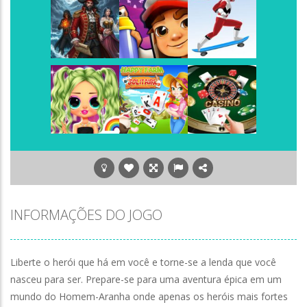
Play
Play
Play
Play
Play
Play
Play
Play
Play
INFORMAÇÕES DO JOGO
Liberte o herói que há em você e torne-se a lenda que você
nasceu para ser. Prepare-se para uma aventura épica em um
mundo do Homem-Aranha onde apenas os heróis mais fortes