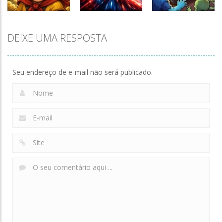
Zombie
DEIXE UMA RESPOSTA
Meme
Velocity
Defense: Last
Myth:Wukong
Breaker
Stand
133
161
132
Seu endereço de e-mail não será publicado.