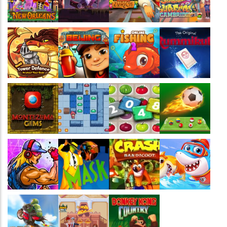
Jogaê
Jogaê
Jogaê
Jogaê
Jogaê
Jogaê
Jogaê
Jogaê
Jogaê
Jogaê
Jogaê
Jogaê
Jogaê
Jogaê
Jogaê
Jogaê