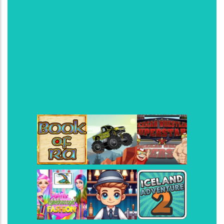
Play
Play
Play