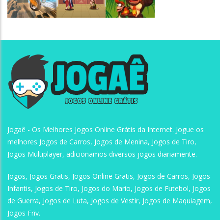
Jogaê
Jogaê
Jogaê
Jogaê
Jogaê
Jogaê
Jogaê
Jogaê - Os Melhores Jogos Online Grátis da Internet. Jogue os
melhores Jogos de Carros, Jogos de Menina, Jogos de Tiro,
Jogos Multiplayer, adicionamos diversos jogos diariamente.
Jogos, Jogos Gratis, Jogos Online Gratis, Jogos de Carros, Jogos
Infantis, Jogos de Tiro, Jogos do Mario, Jogos de Futebol, Jogos
de Guerra, Jogos de Luta, Jogos de Vestir, Jogos de Maquiagem,
Jogos Friv.