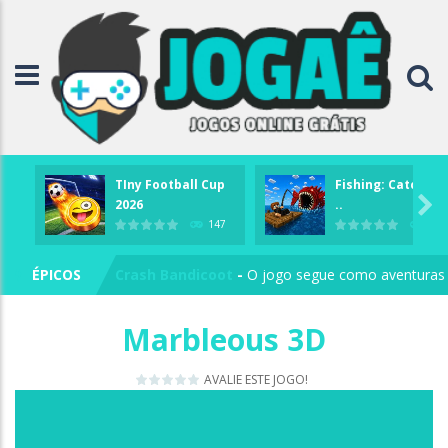
TIny Football Cup
Fishing: Catch th
Angry Birds
-
O Angry Birds se arrisca na Star Cu

2026
..
147
180
Super Bomberman
-
Super Bomberman foi o prim
ÉPICOS
Crash Bandicoot
-
O jogo segue como aventuras d
Super Smash Remix
-
Se tem saudades de jogar S
Marbleous 3D
Subway Surf: Mônaco
-
Concordo – há muito temp
AVALIE ESTE JOGO!
Plants vs Zombies
-
Só mesmo as plantas podem p
Tekken 3
-
Lute em cenários diferentes com os lu