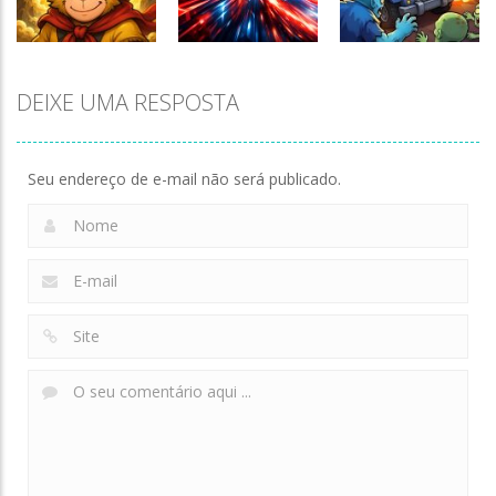
Zombie
DEIXE UMA RESPOSTA
Meme
Velocity
Defense: Last
Myth:Wukong
Breaker
Stand
133
162
132
Seu endereço de e-mail não será publicado.