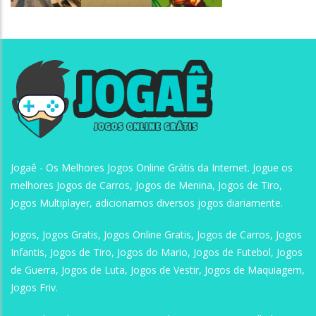
Jogaê
Jogaê
Jogaê
Jogaê - Os Melhores Jogos Online Grátis da Internet. Jogue os
melhores Jogos de Carros, Jogos de Menina, Jogos de Tiro,
Jogos Multiplayer, adicionamos diversos jogos diariamente.
Jogos, Jogos Gratis, Jogos Online Gratis, Jogos de Carros, Jogos
Infantis, Jogos de Tiro, Jogos do Mario, Jogos de Futebol, Jogos
de Guerra, Jogos de Luta, Jogos de Vestir, Jogos de Maquiagem,
Jogos Friv.