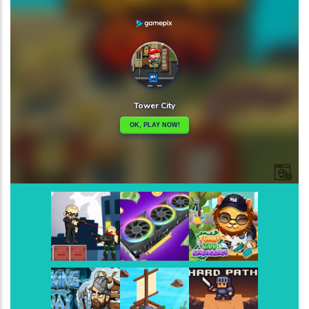
Super Bomberman
-
Super Bomberman foi o prim