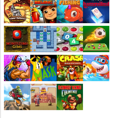
Jogaê
Jogaê
Jogaê
Jogaê
Jogaê
Jogaê
Jogaê
Jogaê
Jogaê
Jogaê
Jogaê
Jogaê
Jogaê
Jogaê
Jogaê
Jogaê