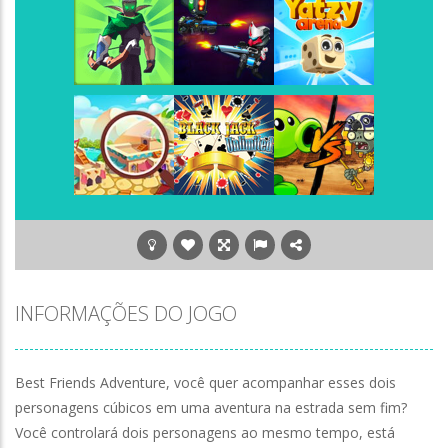
Play
Play
Play
Play
Play
Play
Play
Play
Play
INFORMAÇÕES DO JOGO
Best Friends Adventure, você quer acompanhar esses dois
personagens cúbicos em uma aventura na estrada sem fim?
Você controlará dois personagens ao mesmo tempo, está