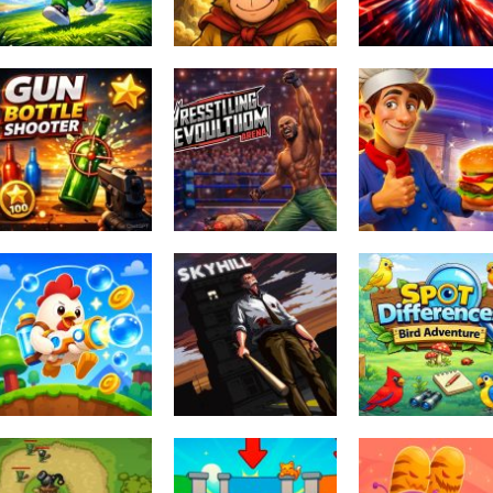
Obby Escape
from Tsunami
Meme
Brainrot
Myth:Wukong
Velocity Breake
159
136
Bottle Storm:
Wrestling
Elite Beach
Revolution Arena
Burger Here
162
140
SKYHILL: Escape