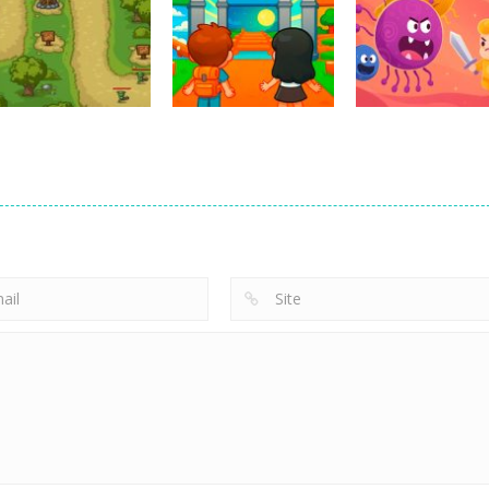
From the
Spot Differenc
Bubble Blasters
Skyscraper!
Bird Adventure
156
135
Obby Universe:
Defense Tower
Mini Games
Health
2025
Online
Protection
230
269