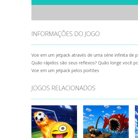
INFORMAÇÕES DO JOGO
Voe em um jetpack através de uma série infinita de po
Quão rápidos são seus reflexos? Quão longe você po
Voe em um jetpack pelos portões
JOGOS RELACIONADOS