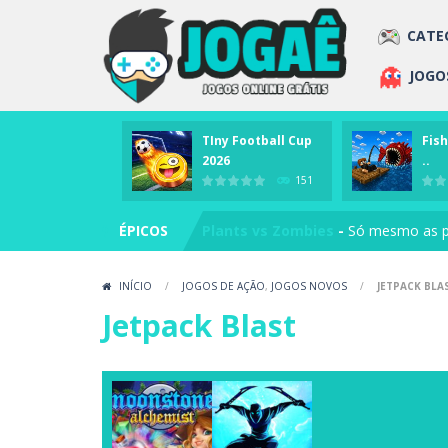
Angry Birds
-
O Angry Birds se arris
CATE
Jogos 
Jogos
Jogos
Jogos
Jogos
Jogos
Jogos
Jogos
Jogo
Jogo
Jogo
Jogo
Jogo
Jogo
Jogo
Super Bomberman
-
Super Bomberma
JOGO
Crash Bandicoot
-
O jogo segue com
TIny Football Cup
Fish
Super Smash Remix
-
Se tem saudad
2026
..
151
Subway Surf: Mônaco
-
Concordo – 
ÉPICOS
Plants vs Zombies
-
Só mesmo as pl
Silent Hill
-
Após sofrer um acidente 
INÍCIO
/
JOGOS DE AÇÃO
,
JOGOS NOVOS
/
JETPACK BLA
Tekken 3
-
Lute em cenários diferen
Jetpack Blast
Super Mario All-Stars
-
Super Mario 
Mario Bros World
-
Mario Bros Worl
Angry Birds
-
O Angry Birds se arris