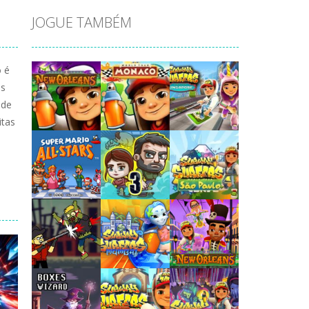
JOGUE TAMBÉM
o é
es
 de
itas
Jogaê
Jogaê
Jogaê
Jogaê
Jogaê
Jogaê