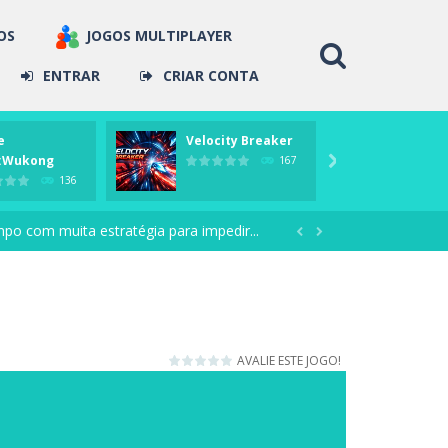
jogo naquele sistema a oferecer...
OS
JOGOS MULTIPLAYER
ecisa enfrentar o cientista...
ENTRAR
CRIAR CONTA
 O Super Smash Remix é parecido...
e
Velocity Breaker
Space
polícia das estações ferroviárias,...
:Wukong
167

136
o com muita estratégia para impedir...
ason desperta sem a sua...


o essa versão é do Playstation,...
o: Super Mario Bros., Super Mario...
cê controla Mario tocando enquanto...
AVALIE ESTE JOGO!
seus amigos, saia por...
jogo naquele sistema a oferecer...