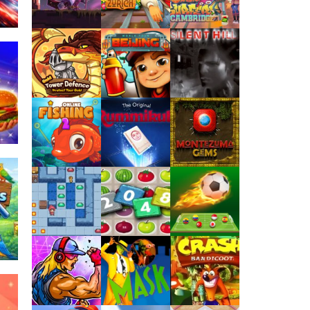
Jogaê
Jogaê
Jogaê
Jogaê
Jogaê
Jogaê
r
167
Jogaê
Jogaê
Jogaê
Jogaê
Jogaê
Jogaê
147
Jogaê
Jogaê
Jogaê