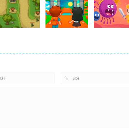
From the
Spot Differenc
Bubble Blasters
Skyscraper!
Bird Adventure
156
135
Obby Universe:
Defense Tower
Mini Games
Health
2025
Online
Protection
230
269