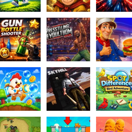
Obby Escape
from Tsunami
Meme
Brainrot
Myth:Wukong
Velocity Breake
159
136
Bottle Storm:
Wrestling
Elite Beach
Revolution Arena
Burger Here
162
140
SKYHILL: Escape