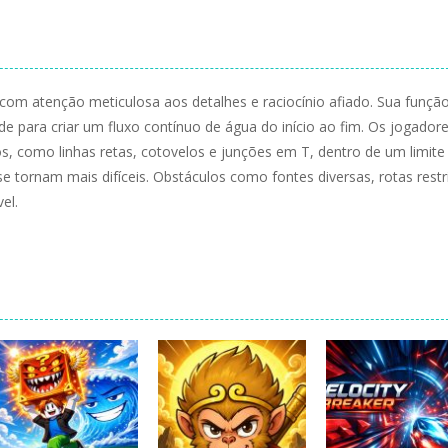
com atenção meticulosa aos detalhes e raciocínio afiado. Sua funçã
 para criar um fluxo contínuo de água do início ao fim. Os jogador
s, como linhas retas, cotovelos e junções em T, dentro de um limite
tornam mais difíceis. Obstáculos como fontes diversas, rotas restr
el.