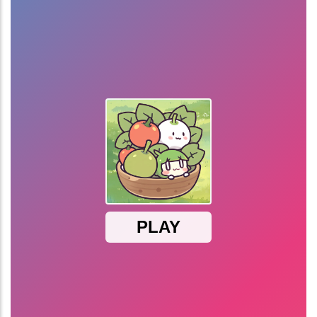
Super Bomberman
-
Super Bomberman foi o prim