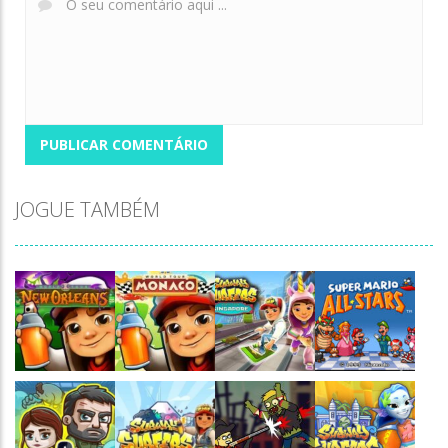
JOGUE TAMBÉM