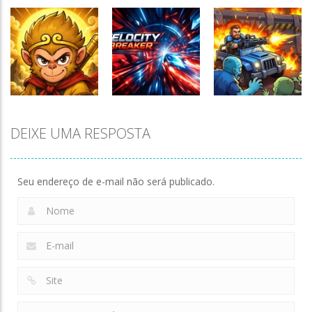
Fishing: Catch
Obby Escape
TIny Football
the Secret
from Tsunami
Cup 2026
Brainrot
Brainrot
153
190
165
Zombie
DEIXE UMA RESPOSTA
Meme
Velocity
Defense: Last
Myth:Wukong
Breaker
Stand
136
168
136
Seu endereço de e-mail não será publicado.