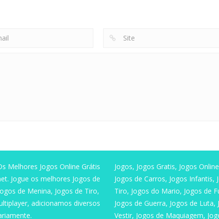
2025
Online
Protection
230
269
Os Melhores Jogos Online Grátis
Jogos, Jogos Gratis, Jogos Online
net. Jogue os melhores Jogos de
Jogos de Carros, Jogos Infantis,
Jogos de Menina, Jogos de Tiro,
Tiro, Jogos do Mario, Jogos de F
ltiplayer, adicionamos diversos
Jogos de Guerra, Jogos de Luta,
ariamente.
Vestir, Jogos de Maquiagem, Jogo