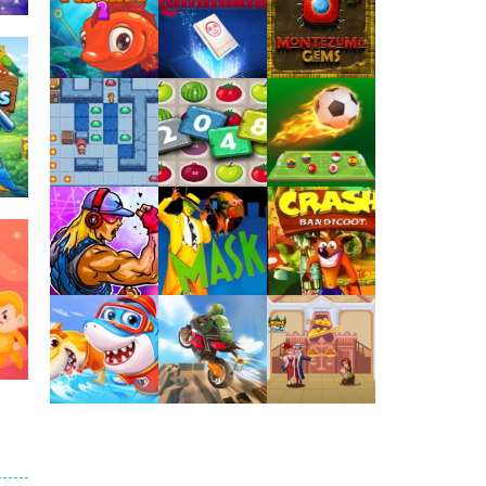
Jogaê
Jogaê
Jogaê
148
Jogaê
Jogaê
Jogaê
Jogaê
Jogaê
Jogaê
es
150
Jogaê
Jogaê
Jogaê