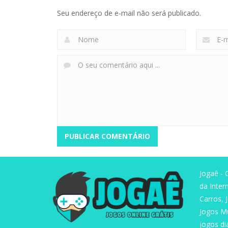
Scrap Car Merge
Vale
Seu endereço de e-mail não será publicado.
143
162
Jogaê - 
da Inter
Carros, 
Jogos Mu
jogos di