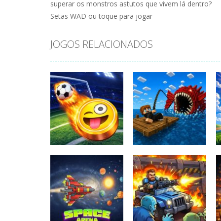
superar os monstros astutos que vivem lá dentro?
Setas WAD ou toque para jogar
JOGOS RELACIONADOS
Fishing: Catch
TIny Football Cup
the Secret
2026
Brainrot
151
187