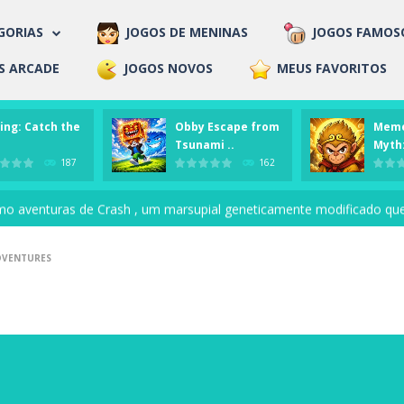
GORIAS
JOGOS DE MENINAS
JOGOS FAMOS
de Educar
 3D
 Arcade
 Clássicos
 de Esporte
 de Meninas
 Multiplayer
 Puzzles
s de 2
s de Ação
s de Aventura
s de Corrida
s de Estratégia
s de Luta
s de Tiro
S ARCADE
JOGOS NOVOS
MEUS FAVORITOS
ing: Catch the
Obby Escape from
Mem
ca na Star Cup enquanto enfrenta oponentes individuais! Compita com 
Tsunami ..
Myth
187
162
n foi o primeiro jogo Bomberman a aparecer no SNES, e o primeiro 
o aventuras de Crash , um marsupial geneticamente modificado que pr
es de jogar Super Smash Flash 2, então, há motivos para ficar feliz!
DVENTURES
há muito tempo não havia notícias de nosso amante para incomodar a 
antas podem parar o ataque dos zumbis. Coloque as plantas no camp
na estrada, tentando desviar de uma mulher em meio ao nevoeiro, M
tes com os lutadores especiais, os combates especiais do Tekken Com