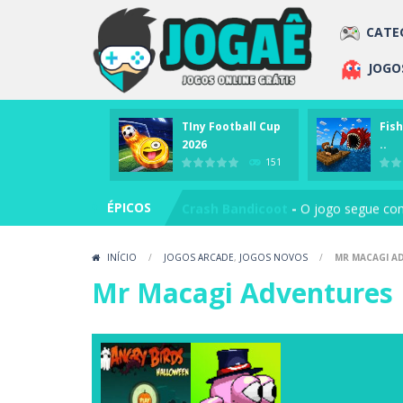
CATE
Jogos 
Jogos
Jogos
Jogos
Jogos
Jogos
Jogos
Jogos
Jogo
Jogo
Jogo
Jogo
Jogo
Jogo
Jogo
JOGO
TIny Football Cup
Fish
Angry Birds
-
O Angry Birds se arris
2026
..
151
Super Bomberman
-
Super Bomberma
ÉPICOS
Crash Bandicoot
-
O jogo segue com
Super Smash Remix
-
Se tem saudad
INÍCIO
/
JOGOS ARCADE
,
JOGOS NOVOS
/
MR MACAGI A
Subway Surf: Mônaco
-
Concordo – 
Mr Macagi Adventures
Plants vs Zombies
-
Só mesmo as pl
Silent Hill
-
Após sofrer um acidente 
Tekken 3
-
Lute em cenários diferen