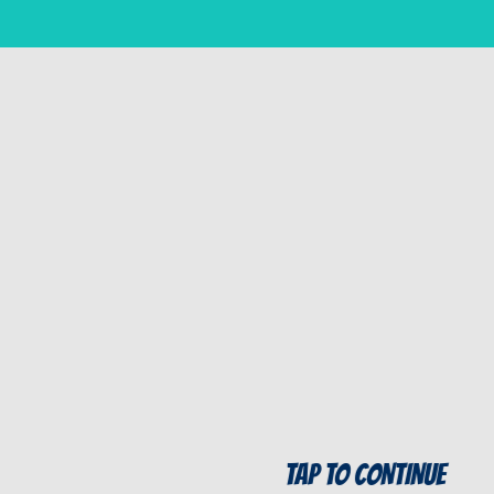
All-Stars é uma compilação de quatro jogos eletrônicos da série Mari
d um novo tipo de jogo Mario que você pode jogar com uma mão. Vo
ca na Star Cup enquanto enfrenta oponentes individuais! Compita com 
n foi o primeiro jogo Bomberman a aparecer no SNES, e o primeiro 