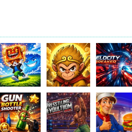
Obby Escape
from Tsunami
Meme
Brainrot
Myth:Wukong
Velocity Breake
162
136