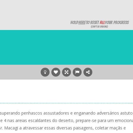
s, superando penhascos assustadores e enganando adversários astuto
 e 4 nas areias escaldantes do deserto, prepare-se para um emocion
 Sr. Macagi a atravessar essas diversas paisagens, coletar maçãs e