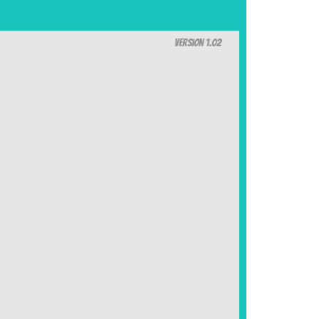
o: Super Mario Bros., Super Mario...
cê controla Mario tocando enquanto...
seus amigos, saia por...
jogo naquele sistema a oferecer...