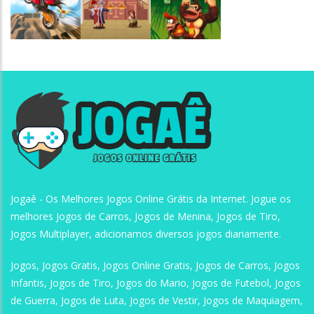
Jogaê
Jogaê
Jogaê
Jogaê
Jogaê
Jogaê
Jogaê
Jogaê - Os Melhores Jogos Online Grátis da Internet. Jogue os
melhores Jogos de Carros, Jogos de Menina, Jogos de Tiro,
Jogos Multiplayer, adicionamos diversos jogos diariamente.
Jogos, Jogos Gratis, Jogos Online Gratis, Jogos de Carros, Jogos
Infantis, Jogos de Tiro, Jogos do Mario, Jogos de Futebol, Jogos
de Guerra, Jogos de Luta, Jogos de Vestir, Jogos de Maquiagem,