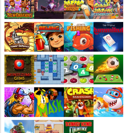
Jogaê
Jogaê
Jogaê
Jogaê
Jogaê
Jogaê
Jogaê
Jogaê
Jogaê
Jogaê
Jogaê
Jogaê
Jogaê
Jogaê
Jogaê
Jogaê