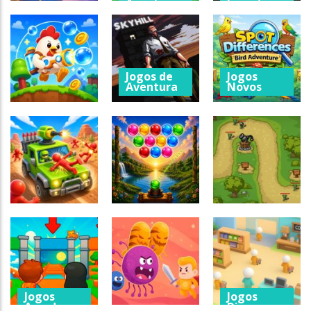
Aventura
Esporte
Tank Strike
Football
Jogos
Diversos
Wasteland
Superstars
Burger Here
Rogue
2026
Jogos de
Jogos
149
166
142
Aventura
Novos
SKYHILL:
Spot
Jogos de
Aventura
Escape From
Differences
Bubble
the
Bird
Blasters
Skyscraper!
Adventure
161
136
152
Jogos de
Jogos de
Jogos
Tiro
Estratégia
Arcade
Scrap Car
Bubble
Defense
Merge
Shooter Vale
Tower 2025
144
166
231
Jogos
Jogos
Arcade
Diversos