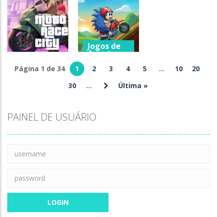
Diversos
Arcade
Labubu Auto
Viking War
Adventure
Slap Man
189
198
189
Jogos de
Aventura
Jogos de
Esporte
Blue
Página 1 de 34
1
2
3
4
5
...
10
20
Moto Race
Hedgehog Hill
30
...
Última »
City
Dash Ride
225
250
PAINEL DE USUÁRIO