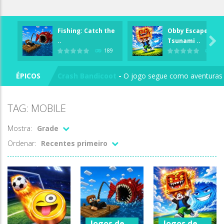
Fishing: Catch the
Obby Escape fro
Angry Birds
-
O Angry Birds se arrisca na Star Cu

..
Tsunami ..
189
164
Super Bomberman
-
Super Bomberman foi o prim
ÉPICOS
Crash Bandicoot
-
O jogo segue como aventuras d
Super Smash Remix
-
Se tem saudades de jogar S
TAG: MOBILE
Subway Surf: Mônaco
-
Concordo – há muito temp
Mostra:
Grade
Plants vs Zombies
-
Só mesmo as plantas podem p
Ordenar:
Recentes primeiro
Tekken 3
-
Lute em cenários diferentes com os lu
Super Mario All-Stars
-
Super Mario All-Stars é u
Mario Bros World
-
Mario Bros World um novo tip
Angry Birds
-
O Angry Birds se arrisca na Star Cu
Jogos de
Jogos de