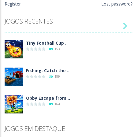
Register
Lost password?
JOGOS RECENTES

TIny Football Cup ..
153
Fishing: Catch the ..
189
Obby Escape from ..
164
Meme Myth:Wukong
JOGOS EM DESTAQUE
136