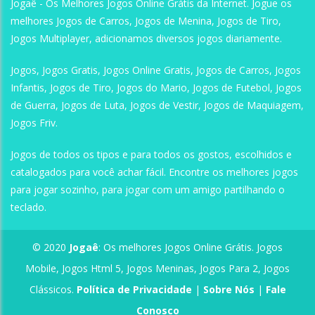
Jogaê - Os Melhores Jogos Online Grátis da Internet. Jogue os
melhores Jogos de Carros, Jogos de Menina, Jogos de Tiro,
Jogos Multiplayer, adicionamos diversos jogos diariamente.
Jogos, Jogos Gratis, Jogos Online Gratis, Jogos de Carros, Jogos
Infantis, Jogos de Tiro, Jogos do Mario, Jogos de Futebol, Jogos
de Guerra, Jogos de Luta, Jogos de Vestir, Jogos de Maquiagem,
Jogos Friv.
Jogos de todos os tipos e para todos os gostos, escolhidos e
catalogados para você achar fácil. Encontre os melhores jogos
para jogar sozinho, para jogar com um amigo partilhando o
teclado.
© 2020
Jogaê
: Os melhores Jogos Online Grátis. Jogos
Mobile, Jogos Html 5, Jogos Meninas, Jogos Para 2, Jogos
Clássicos.
Política de Privacidade
|
Sobre Nós
|
Fale
Conosco