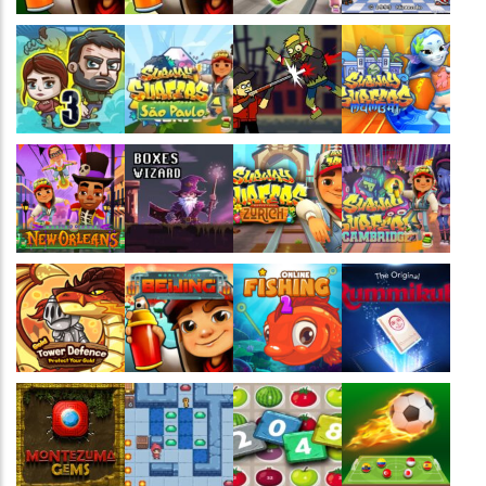
Jogaê
Jogaê
Jogaê
Jogaê
Jogaê
Jogaê
Jogaê
Jogaê
Jogaê
Jogaê
Jogaê
Jogaê
Jogaê
Jogaê
Jogaê
Jogaê