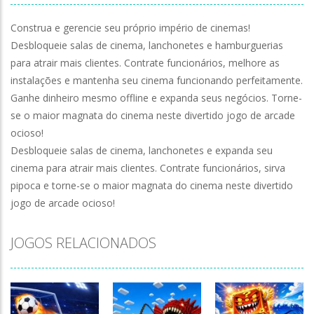
Construa e gerencie seu próprio império de cinemas!
Desbloqueie salas de cinema, lanchonetes e hamburguerias
para atrair mais clientes. Contrate funcionários, melhore as
instalações e mantenha seu cinema funcionando perfeitamente.
Ganhe dinheiro mesmo offline e expanda seus negócios. Torne-
se o maior magnata do cinema neste divertido jogo de arcade
ocioso!
Desbloqueie salas de cinema, lanchonetes e expanda seu
cinema para atrair mais clientes. Contrate funcionários, sirva
pipoca e torne-se o maior magnata do cinema neste divertido
jogo de arcade ocioso!
JOGOS RELACIONADOS