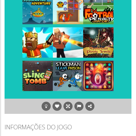
Play
Play
Play
Play
Play
Play
Play
Play
Play
Play
Play
Play
INFORMAÇÕES DO JOGO