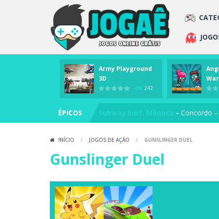
CATE
Jogos 
Jogos
Jogos
Jogos
Jogos
Jogos
Jogos
Jogos
Jogo
Jogo
Jogo
Jogo
Jogo
Jogo
Jogo
Angry Birds
-
O Angry Birds se arris
JOGO
Super Bomberman
-
Super Bomberma
Army Playground
Ang
Crash Bandicoot
-
O jogo segue com
3D
War
242
Super Smash Remix
-
Se tem saudad
ÉPICOS
Subway Surf: Mônaco
-
Concordo – 
Plants vs Zombies
-
Só mesmo as pl
INÍCIO
/
JOGOS DE AÇÃO
/
GUNSLINGER DUEL
Silent Hill
-
Após sofrer um acidente 
Gunslinger Duel
Tekken 3
-
Lute em cenários diferen
Super Mario All-Stars
-
Super Mario 
Mario Bros World
-
Mario Bros Worl