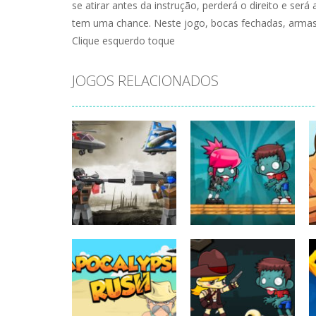
se atirar antes da instrução, perderá o direito e ser
tem uma chance. Neste jogo, bocas fechadas, armas
Clique esquerdo toque
JOGOS RELACIONADOS
Army Playground
Angry Zombies
3D
War Game
242
205