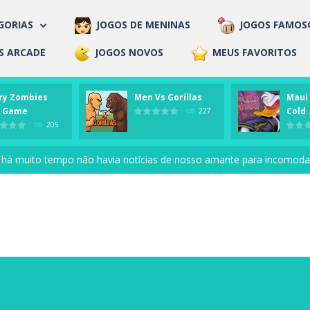
GORIAS
JOGOS DE MENINAS
JOGOS FAMOS
de Educar
 3D
 Arcade
 Clássicos
 de Esporte
 de Meninas
 Multiplayer
 Puzzles
s de 2
s de Ação
s de Aventura
s de Corrida
s de Estratégia
s de Luta
s de Tiro
ca na Star Cup enquanto enfrenta oponentes individuais! Compita com 
S ARCADE
JOGOS NOVOS
MEUS FAVORITOS
n foi o primeiro jogo Bomberman a aparecer no SNES, e o primeiro 
ry Zombies
Men Vs Gorillas
Maui 
o aventuras de Crash , um marsupial geneticamente modificado que pr
 Game
Cold .
227
205
es de jogar Super Smash Flash 2, então, há motivos para ficar feliz!
há muito tempo não havia notícias de nosso amante para incomodar a 
antas podem parar o ataque dos zumbis. Coloque as plantas no camp
na estrada, tentando desviar de uma mulher em meio ao nevoeiro, M
tes com os lutadores especiais, os combates especiais do Tekken Com
All-Stars é uma compilação de quatro jogos eletrônicos da série Mari
d um novo tipo de jogo Mario que você pode jogar com uma mão. Vo