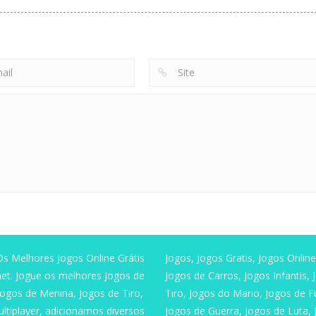
Battlefield Brawl
Co op Challange
Swordbattle.io
Square Fit
1.09K
1.15K
1.
Os Melhores Jogos Online Grátis
Jogos, Jogos Gratis, Jogos Online
net. Jogue os melhores Jogos de
Jogos de Carros, Jogos Infantis,
Jogos de Menina, Jogos de Tiro,
Tiro, Jogos do Mario, Jogos de F
ltiplayer, adicionamos diversos
Jogos de Guerra, Jogos de Luta,