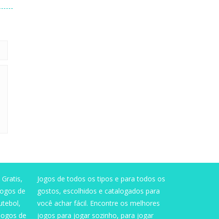
Jogaê
Jogaê
Jogaê
14K
 Gratis,
Jogos de todos os tipos e para todos os
 Jogos de
gostos, escolhidos e catalogados para
utebol,
você achar fácil. Encontre os melhores
 Jogos de
jogos para jogar sozinho, para jogar