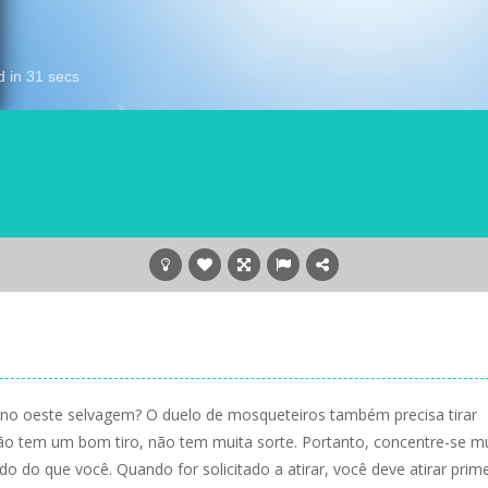
 no oeste selvagem? O duelo de mosqueteiros também precisa tirar
não tem um bom tiro, não tem muita sorte. Portanto, concentre-se m
 do que você. Quando for solicitado a atirar, você deve atirar prime