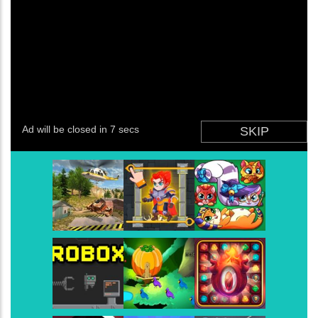
Super Bomberman
-
Super Bomberman foi o prim
Play
Play
Play