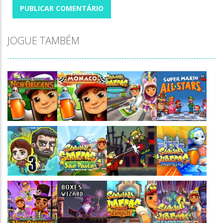
JOGUE TAMBÉM
Jogaê
Jogaê
Jogaê
Jogaê
Jogaê
Jogaê
Jogaê
Jogaê