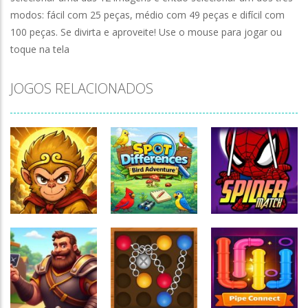
modos: fácil com 25 peças, médio com 49 peças e difícil com
100 peças. Se divirta e aproveite! Use o mouse para jogar ou
toque na tela
JOGOS RELACIONADOS
Spot
Differences
Meme
Bird
Myth:Wukong
Adventure
Spider Match
136
152
206