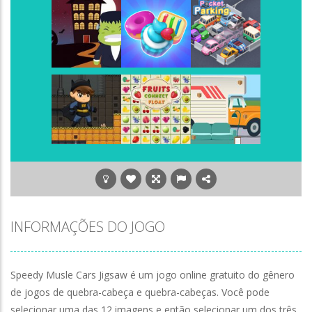
Play
Play
Play
Play
Play
Play
Play
Play
Play
INFORMAÇÕES DO JOGO
Speedy Musle Cars Jigsaw é um jogo online gratuito do gênero
de jogos de quebra-cabeça e quebra-cabeças. Você pode
selecionar uma das 12 imagens e então selecionar um dos três