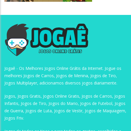
Jogaê
Jogaê
Jogaê
Jogaê - Os Melhores Jogos Online Grátis da Internet. Jogue os
melhores Jogos de Carros, Jogos de Menina, Jogos de Tiro,
Jogos Multiplayer, adicionamos diversos jogos diariamente.
Jogos, Jogos Gratis, Jogos Online Gratis, Jogos de Carros, Jogos
Infantis, Jogos de Tiro, Jogos do Mario, Jogos de Futebol, Jogos
de Guerra, Jogos de Luta, Jogos de Vestir, Jogos de Maquiagem,
Jogos Friv.