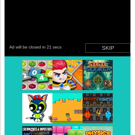
Super Mario All-Stars
-
Super Mario All-Stars é u
Mario Bros World
-
Mario Bros World um novo tip
Angry Birds
-
O Angry Birds se arrisca na Star Cu
Super Bomberman
-
Super Bomberman foi o prim
Play
Play
Play