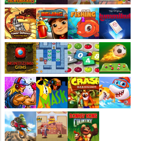
Jogaê
Jogaê
Jogaê
Jogaê
Jogaê
Jogaê
Jogaê
Jogaê
Jogaê
Jogaê
Jogaê
Jogaê
Jogaê
Jogaê
Jogaê
Jogaê