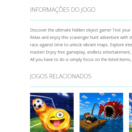
INFORMAÇÕES DO JOGO
Discover the ultimate hidden object game! Test your ob
Relax and enjoy this scavenger hunt adventure with st
race against time to unlock vibrant maps. Explore int
master! Enjoy free gameplay, endless entertainment, 
All you have to do is simply focus on the listed items
JOGOS RELACIONADOS