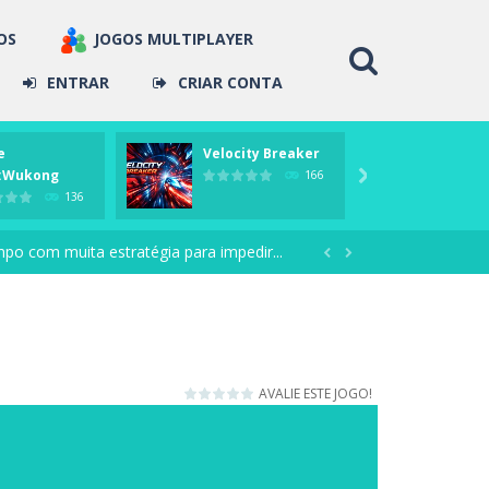
jogo naquele sistema a oferecer...
OS
JOGOS MULTIPLAYER
ecisa enfrentar o cientista...
ENTRAR
CRIAR CONTA
 O Super Smash Remix é parecido...
e
Velocity Breaker
Zombi
polícia das estações ferroviárias,...
:Wukong
Last ..
166

136
o com muita estratégia para impedir...
ason desperta sem a sua...


o essa versão é do Playstation,...
o: Super Mario Bros., Super Mario...
cê controla Mario tocando enquanto...
AVALIE ESTE JOGO!
seus amigos, saia por...
jogo naquele sistema a oferecer...