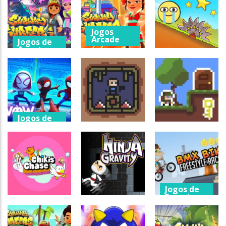
Ação
Online
Adventure
Bobb World
1.02K
1.44K
985
Jogos
Arcade
Jogos de
Aventura
Jogos de
Subway
Aventura
Subway
Surfers
Surfers World
Red Ball
Buenos Aires
Tour Tokyo
Bounce
1.2K
1.26K
829
Jogos de
Aventura
Jogos de
Ação
Jogos de
Jump Into
Ação
Wow
Blue vs Red!
Pixel Hardcore
1.03K
1.17K
981
Jogos de
Esporte
Jogos de
Jogos
Aventura
Arcade
Bmx Bike
Freestyle &