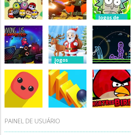
Jump Monster
Classic
Online
675
901
928
Jogos de
Ação
Jogos
Jogos de
Novos
Ação
Rick And
Jumper Jam
Run Gun
Morty Arcade
Titans
Robots
752
801
1.04K
Jogos
Novos
Jogos
Arcade
Pixelkenstein :
Jogos
Novos
Among us The
Merry Merry
imposter
Christmas
Neon Shot
738
777
810
Jogos
Jogos
Novos
Clássicos
Jogos de
PAINEL DE USUÁRIO
Ação
Rolling
Angry Birds
Pocket Jump
Domino