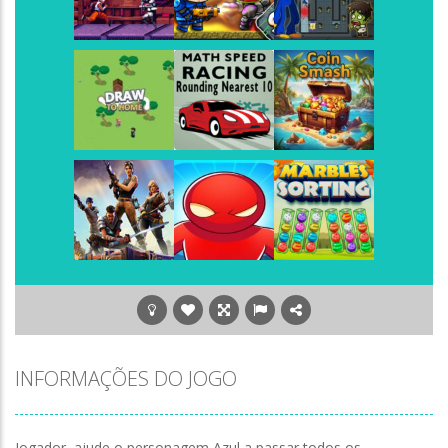
Play
Play
Play
Play
Play
Play
Play
Play
Play
Play
Play
Play
INFORMAÇÕES DO JOGO
Jogador, ajude o personagem Azul a passar todos os