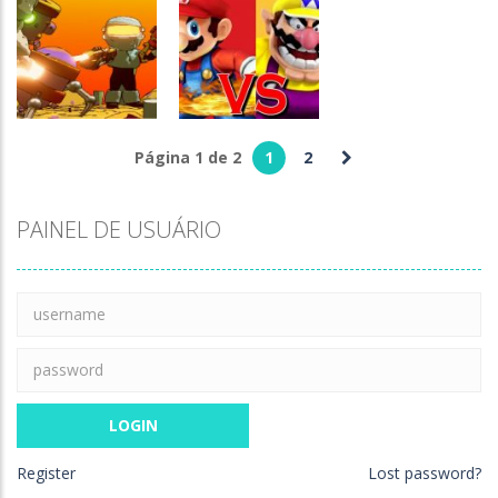
Fruit
Street Fight
Steve
Adventure
King
Adventures
887
731
609
Jogos de
Jogos de
Ação
Corrida
Página 1 de 2
1
2
Run Gun
Super Mario vs
Robots
Wario
PAINEL DE USUÁRIO
799
881
Register
Lost password?