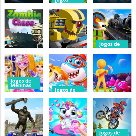
Diversos
Jogos de
Jogos
Super Bomberman
-
Super Bomberman foi o prim
Aventura
Arcade
2D Fantasy
Cosmic Strike
Tower
Mystic
2.0
Defence
Journey
287
833
738
Jogos de
Tiro
Jogos de
Estratégia
Shooting
Jogos
Diversos
Super Mech
World – Gun
Chase Zombie
Battle
Fire
Jogos de
690
503
608
Meninas
Jogos de
Meninas
Shining
Jogos de
Aventura
Princess
Little Panda
Fashion
My Little
Shark Family
Makeover
Universe
857
1.05K
1.1K
Jogos de