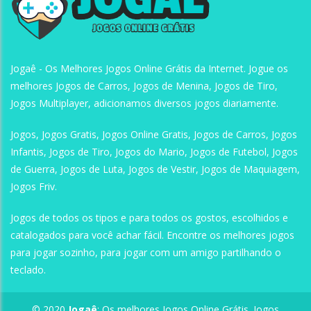
Burger Here
144
Jogaê - Os Melhores Jogos Online Grátis da Internet. Jogue os
Tank Strike ..
melhores Jogos de Carros, Jogos de Menina, Jogos de Tiro,
162
Jogos Multiplayer, adicionamos diversos jogos diariamente.
Jogos, Jogos Gratis, Jogos Online Gratis, Jogos de Carros, Jogos
Football Superstars ..
Infantis, Jogos de Tiro, Jogos do Mario, Jogos de Futebol, Jogos
136
de Guerra, Jogos de Luta, Jogos de Vestir, Jogos de Maquiagem,
Jogos Friv.
Jogos de todos os tipos e para todos os gostos, escolhidos e
catalogados para você achar fácil. Encontre os melhores jogos
para jogar sozinho, para jogar com um amigo partilhando o
teclado.
© 2020
Jogaê
: Os melhores Jogos Online Grátis. Jogos