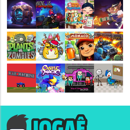
Velocity Breaker
166
Zombie Defense: ..
133
Play
Play
Play
Play
Space Arena
162
Bottle Storm: Elite ..
Play
Play
Play
Play
160
Wrestling ..
139
Play
Play
Play
Play