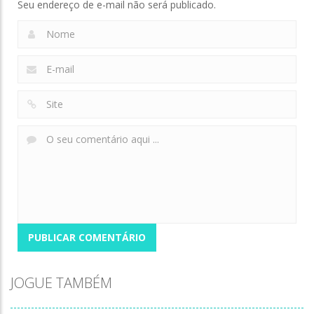
Seu endereço de e-mail não será publicado.
JOGUE TAMBÉM