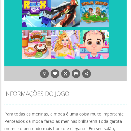
Play
Play
Play
Play
Play
Play
Play
Play
Play
INFORMAÇÕES DO JOGO
Para todas as meninas, a moda é uma coisa muito importante!
Penteados da moda farão as meninas brilharem! Toda garota
merece o penteado mais bonito e elegante! Em seu salão,