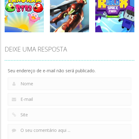
Zombies
Unno Game
Rainbow Rage
Unblocked
823
644
665
DEIXE UMA RESPOSTA
Iron Man
Roblox Space
Tangram Bird
Plane War
Farm
636
615
676
Seu endereço de e-mail não será publicado.