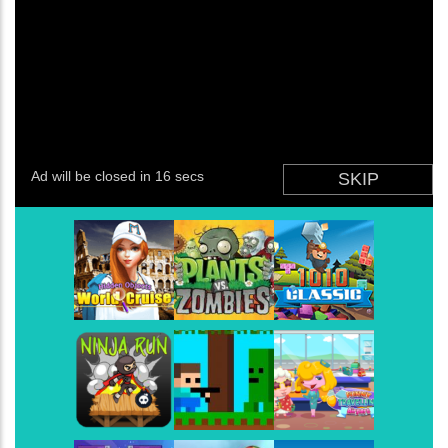
Play
Play
Play