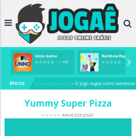
Unno Game
Rainbow Rage
Angry Birds
-
O Angry Birds se arrisca na Star Cu

826
649
Super Bomberman
-
Super Bomberman foi o prim
ÉPICOS
Crash Bandicoot
-
O jogo segue como aventuras d
Super Smash Remix
-
Se tem saudades de jogar S
Yummy Super Pizza
Subway Surf: Mônaco
-
Concordo – há muito temp
AVALIE ESTE JOGO!
Plants vs Zombies
-
Só mesmo as plantas podem p
Tekken 3
-
Lute em cenários diferentes com os lu