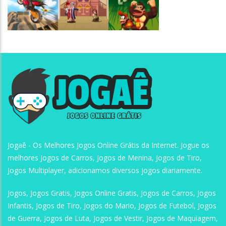
Jogaê
Jogaê
Jogaê
Jogaê
Jogaê
Jogaê
Jogaê
Jogaê - Os Melhores Jogos Online Grátis da Internet. Jogue os
melhores Jogos de Carros, Jogos de Menina, Jogos de Tiro,
Jogos Multiplayer, adicionamos diversos jogos diariamente.
Jogos, Jogos Gratis, Jogos Online Gratis, Jogos de Carros, Jogos
Infantis, Jogos de Tiro, Jogos do Mario, Jogos de Futebol, Jogos
de Guerra, Jogos de Luta, Jogos de Vestir, Jogos de Maquiagem,