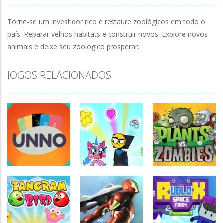
Torne-se um investidor rico e restaure zoológicos em todo o
país. Reparar velhos habitats e construir novos. Explore novos
animais e deixe seu zoológico prosperar.
JOGOS RELACIONADOS
Plants Vs
Zombies
Unno Game
Rainbow Rage
Unblocked
826
648
667