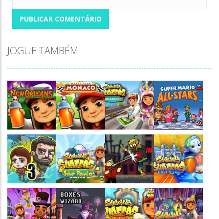
JOGUE TAMBÉM
Jogaê
Jogaê
Jogaê
Jogaê