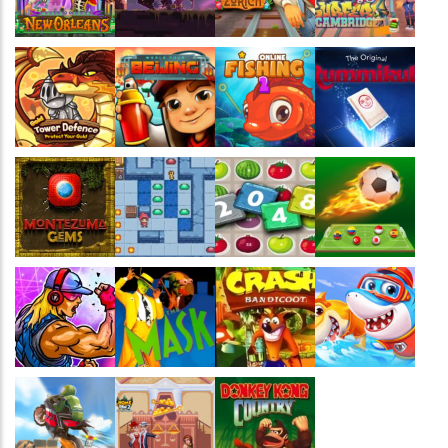
Jogaê
Jogaê
Jogaê
Jogaê
Jogaê
Jogaê
Jogaê
Jogaê
Jogaê
Jogaê
Jogaê
Jogaê
Jogaê
Jogaê
Jogaê
Jogaê