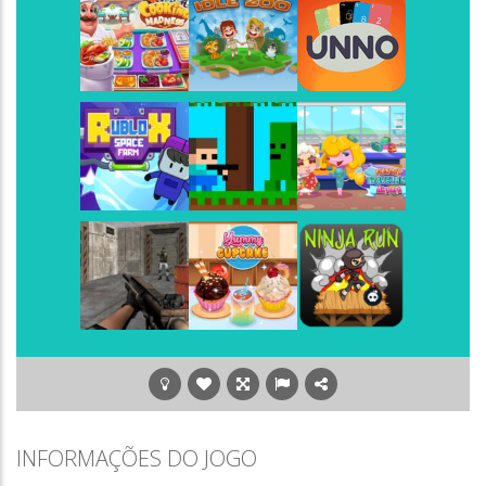
Play
Play
Play
Play
Play
Play
Play
Play
Play
Play
Play
Play
INFORMAÇÕES DO JOGO