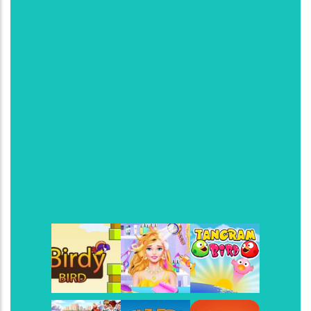
Super Mario All-Stars
-
Super Mario All-Stars é u
Mario Bros World
-
Mario Bros World um novo tip
Angry Birds
-
O Angry Birds se arrisca na Star Cu
Super Bomberman
-
Super Bomberman foi o prim