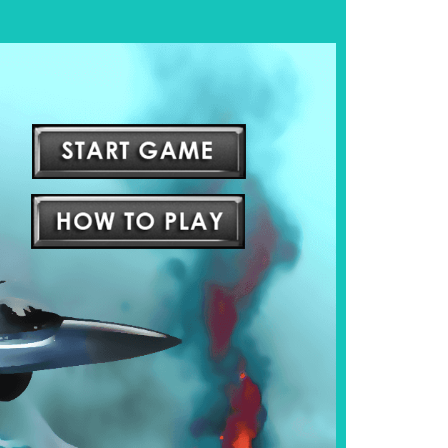
o: Super Mario Bros., Super Mario...
cê controla Mario tocando enquanto...
seus amigos, saia por...
jogo naquele sistema a oferecer...