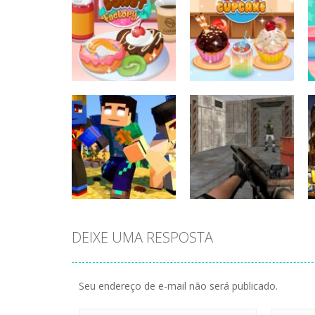
Yummy Super
Funny Travelling
Pizza
Airport
621
727
Yummy Donut
Factory
Yummy Cupcake
727
643
DEIXE UMA RESPOSTA
MineWorld Horror
The Mansion
Assault Zone
Seu endereço de e-mail não será publicado.
909
619