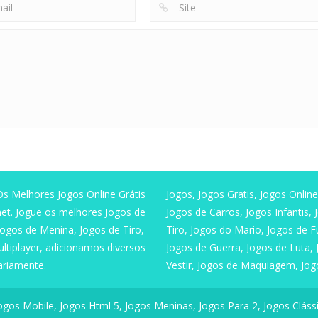
Os Melhores Jogos Online Grátis
Jogos, Jogos Gratis, Jogos Online
net. Jogue os melhores Jogos de
Jogos de Carros, Jogos Infantis,
Jogos de Menina, Jogos de Tiro,
Tiro, Jogos do Mario, Jogos de F
ltiplayer, adicionamos diversos
Jogos de Guerra, Jogos de Luta,
ariamente.
Vestir, Jogos de Maquiagem, Jogo
Jogos Mobile, Jogos Html 5, Jogos Meninas, Jogos Para 2, Jogos Cláss