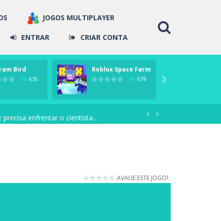
OS
JOGOS MULTIPLAYER
ENTRAR
CRIAR CONTA
ram Bird
Roblox Space Farm
Yummy
seus amigos, saia por...
Pizza
636
678

jogo naquele sistema a oferecer...
ecisa enfrentar o cientista...


 O Super Smash Remix é parecido...
polícia das estações ferroviárias,...
o com muita estratégia para impedir...
AVALIE ESTE JOGO!
ason desperta sem a sua...
o essa versão é do Playstation,...