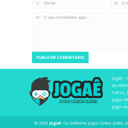
Jogaê - 
da Inter
Carros, 
Jogos Mu
jogos di
© 2020
Jogaê
: Os melhores Jogos Online Grátis. 