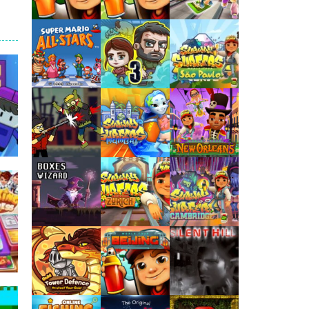
Jogaê
Jogaê
Jogaê
Jogaê
Jogaê
Jogaê
Jogaê
Jogaê
Jogaê
678
Jogaê
Jogaê
Jogaê