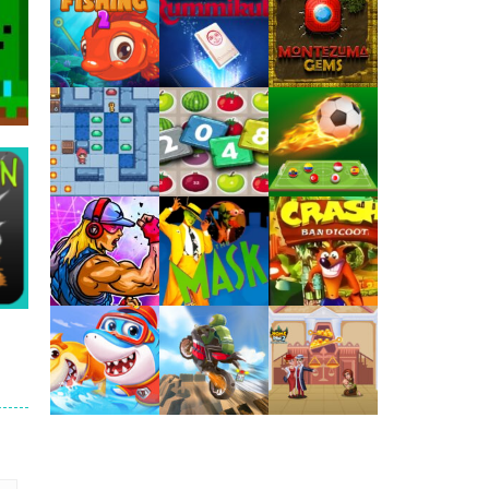
ss
Jogaê
Jogaê
Jogaê
607
Jogaê
Jogaê
Jogaê
ve
609
Jogaê
Jogaê
Jogaê
Jogaê
Jogaê
Jogaê
710