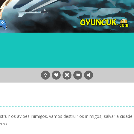
ruir os aviões inimigos. vamos destruir os inimigos, salvar a cidade
erro