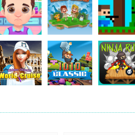
My Fashion Hair
Salon – Be
Cooking Madne
Hairstylist
Birdy Bird Floppy
chef
677
535
Minescraft Ste
Funny Hair Salon
Idle Zoo
Adventures
678
538
World Cruise
1010 Classic
NINJA 10
804
683