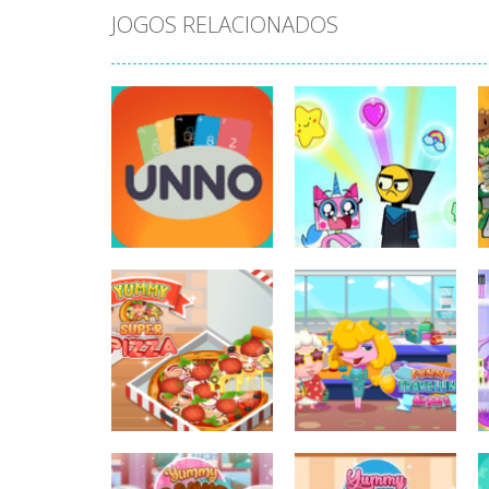
JOGOS RELACIONADOS
Unno Game
Rainbow Rage
823
644