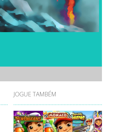
JOGUE TAMBÉM