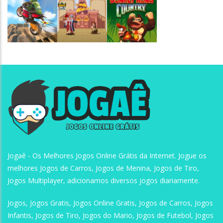
Jogaê
Jogaê
Jogaê
Jogaê
Jogaê
Jogaê
Jogaê
Jogaê - Os Melhores Jogos Online Grátis da Internet. Jogue os
melhores Jogos de Carros, Jogos de Menina, Jogos de Tiro,
Jogos Multiplayer, adicionamos diversos jogos diariamente.
Jogos, Jogos Gratis, Jogos Online Gratis, Jogos de Carros, Jogos
Infantis, Jogos de Tiro, Jogos do Mario, Jogos de Futebol, Jogos