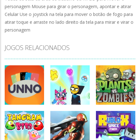
personagem Mouse para girar o personagem, apontar e atirar
Celular Use o joystick na tela para mover o botão de fogo para
atirar toque e arraste no lado direito da tela para mirar e virar o
personagem
JOGOS RELACIONADOS
Plants Vs
Zombies
Unno Game
Rainbow Rage
Unblocked
823
644
664