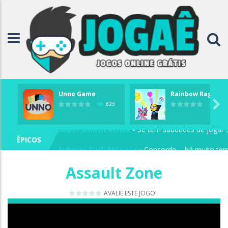
Angry Birds
-
O Angry Birds se arrisca na Star Cu
Super Bomberman
-
Super Bomberman foi o prim
Unno Game
Rainbow Rage
Crash Bandicoot
-
O jogo segue como aventuras d

823
644
Super Smash Remix
-
Se tem saudades de jogar S
ÉPICOS
Subway Surf: Mônaco
-
Concordo – há muito temp
Plants vs Zombies
-
Só mesmo as plantas podem p
Assault Zone
Tekken 3
-
Lute em cenários diferentes com os lu
AVALIE ESTE JOGO!
Super Mario All-Stars
-
Super Mario All-Stars é u
Mario Bros World
-
Mario Bros World um novo tip