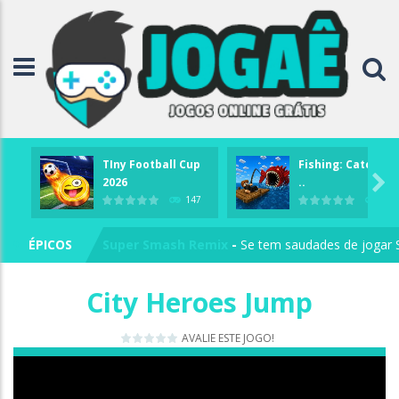
Angry Birds
-
O Angry Birds se arrisca na Star Cu
TIny Football Cup
Fishing: Catch th
Super Bomberman
-
Super Bomberman foi o prim

2026
..
147
180
Crash Bandicoot
-
O jogo segue como aventuras d
ÉPICOS
Super Smash Remix
-
Se tem saudades de jogar S
Subway Surf: Mônaco
-
Concordo – há muito temp
City Heroes Jump
Plants vs Zombies
-
Só mesmo as plantas podem p
AVALIE ESTE JOGO!
Tekken 3
-
Lute em cenários diferentes com os lu
Super Mario All-Stars
-
Super Mario All-Stars é u