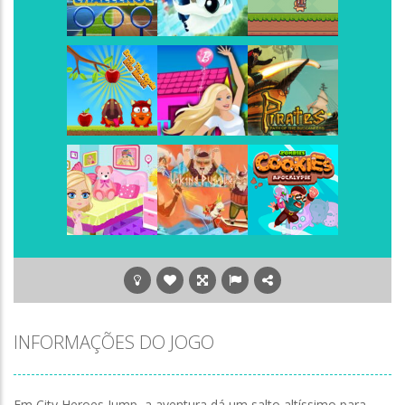
Play
Play
Play
Play
Play
Play
Play
Play
Play
Play
Play
Play
INFORMAÇÕES DO JOGO
Em City Heroes Jump, a aventura dá um salto altíssimo para