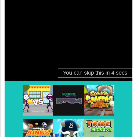
Mario Bros World
-
Mario Bros World um novo tip
Angry Birds
-
O Angry Birds se arrisca na Star Cu
Super Bomberman
-
Super Bomberman foi o prim