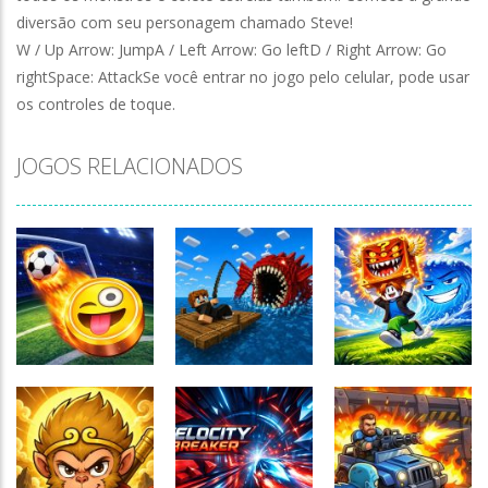
diversão com seu personagem chamado Steve!
W / Up Arrow: JumpA / Left Arrow: Go leftD / Right Arrow: Go
rightSpace: AttackSe você entrar no jogo pelo celular, pode usar
os controles de toque.
JOGOS RELACIONADOS
Fishing: Catch
Obby Escape
TIny Football
the Secret
from Tsunami
Cup 2026
Brainrot
Brainrot
153
192
165