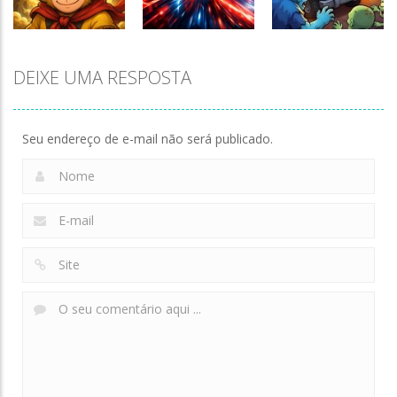
Zombie
DEIXE UMA RESPOSTA
Meme
Velocity
Defense: Last
Myth:Wukong
Breaker
Stand
136
168
136
Seu endereço de e-mail não será publicado.