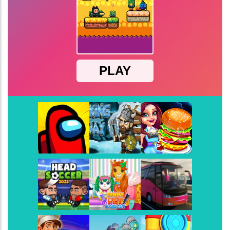
Super Bomberman
-
Super Bomberman foi o prim
Play
Play
Play