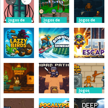
Aventura
Stickman
the Puzzle
Deep Fuel
Rocket
Adventures
299
259
379
Jogos de
Jogos de
Jogos de
Aventura
Aventura
Aventura
Stickman
Manyunya
Italian
Doors and
Saving the
Brainrot Bomb
Island
Princess
– 2Player
313
325
326
Jogos de
Esporte
Jogos de
Jogos
Tiro
Diversos
Downhill
Lazzy Birds
Snowboard
Jet Escape
238
278
250
Jogos
Arcade
Jogos
Arcade
Bank Boom
Jogos
Novos
Labubu
Tung Tung