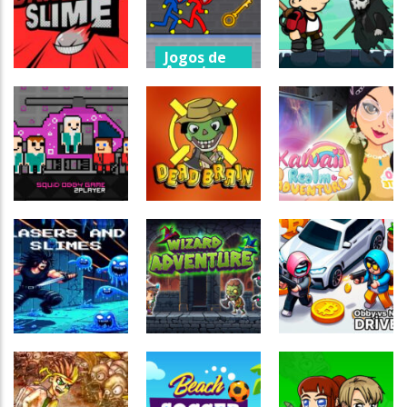
Player
Pixel Wizard
Tank Game 2D
774
835
616
Jogos de
Aventura
Jogos
Jogos
Arcade
Arcade
Stickman
DanDan Slime
Huggy Party
Mystic
Unblocked
Duo
Journey
581
627
740
Jogos
Jogos de
Arcade
Meninas
Jogos de
Tiro
Squid Obby
Kawaii Realm
Game 2Player
Dead Brain
Adventure
770
590
647
Jogos de
Jogos de
Jogos
Aventura
Aventura
Arcade
Lasers and
Wizard
Obby vs Noob