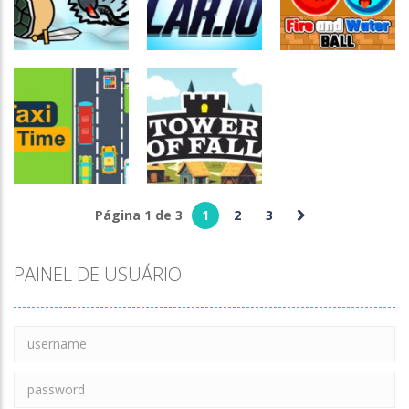
1.41K
1.2K
1.05K
Jogos
Jogos de
Jogos
Arcade
Ação
Arcade
Fire and Water
Swordbattle.io
Car.io
Ball
1.16K
1.28K
1K
Página 1 de 3
1
2
3
Jogos de
Jogos
Esporte
Arcade
Taxi time
Tower of Fall
PAINEL DE USUÁRIO
916
968