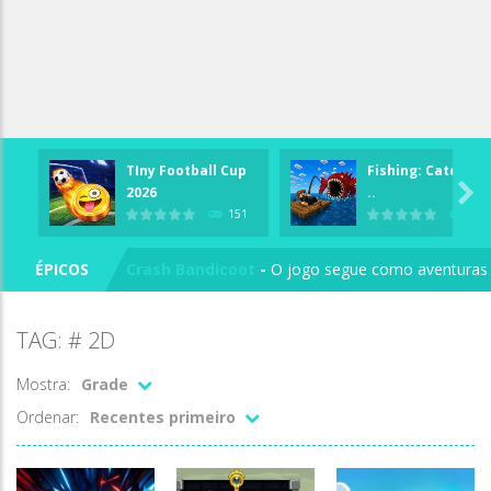
TIny Football Cup
Fishing: Catch th
Angry Birds
-
O Angry Birds se arrisca na Star Cu

2026
..
151
187
Super Bomberman
-
Super Bomberman foi o prim
ÉPICOS
Crash Bandicoot
-
O jogo segue como aventuras d
Super Smash Remix
-
Se tem saudades de jogar S
TAG: # 2D
Subway Surf: Mônaco
-
Concordo – há muito temp
Mostra:
Grade
Plants vs Zombies
-
Só mesmo as plantas podem p
Ordenar:
Recentes primeiro
Tekken 3
-
Lute em cenários diferentes com os lu
Super Mario All-Stars
-
Super Mario All-Stars é u