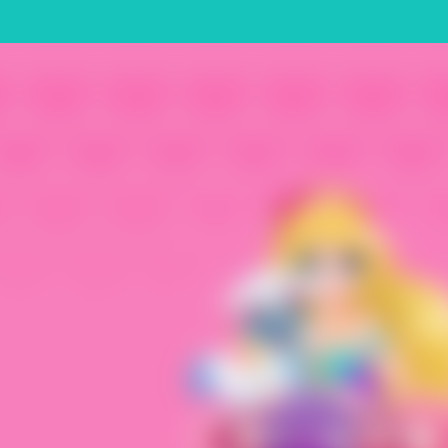
ca na Star Cup enquanto enfrenta oponentes individuais! Compita com 
n foi o primeiro jogo Bomberman a aparecer no SNES, e o primeiro 