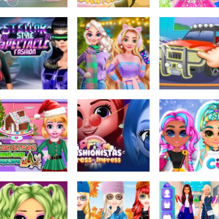
Shining Princes
Funny Fever
Kawaii Realm
Fashion
Hospital
Adventure
Makeover
630
646
Stellar Style
Spectacle
Soft Girls Winter
Car City
Fashion
Aesthetics
Renovation sal
1.09K
1.07K
1.
Prism
Christmas House
Fashionistas
My Winter Knit