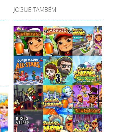
JOGUE TAMBÉM
Jogaê
Jogaê
Jogaê
Jogaê
Jogaê
Jogaê