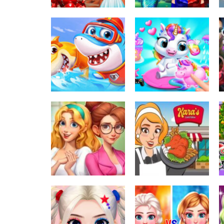
Royal Rebellion
From Nerds to
Punk Magic
Beauties
500
623
Little Panda
My Baby Unicorn
Shark Family
2
1.05K
880
Design Diary