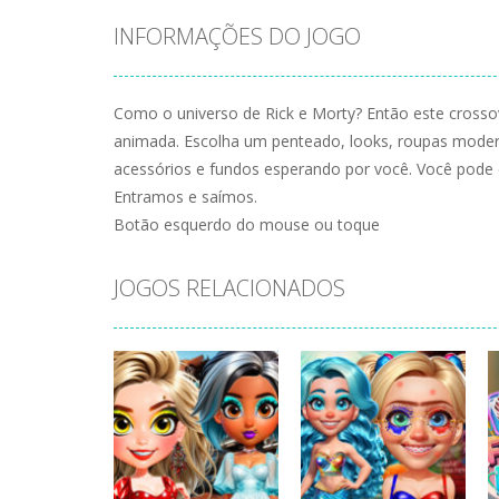
INFORMAÇÕES DO JOGO
Como o universo de Rick e Morty? Então este crossove
animada. Escolha um penteado, looks, roupas mode
acessórios e fundos esperando por você. Você pode c
Entramos e saímos.
Botão esquerdo do mouse ou toque
JOGOS RELACIONADOS