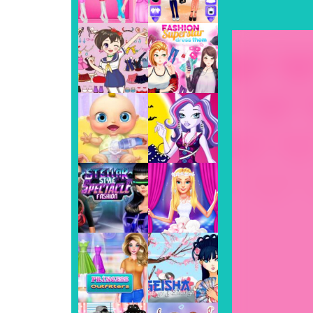
Angry Birds
-
O Angry Birds se arris
Super Bomberman
-
Super Bomberma
Play
Play
Play
Play
Play
Play
Play
Play