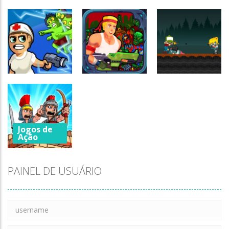
Ação
Jogos de
Ação
The Great
Jogos de
Ação
Zombie
Cowboy
Warzone
Trap Craft
Adventures
811
889
800
Jogos de
Jogos de
Jogos de
Aventura
Tiro
Tiro
Zombie
Rambo Hit Em
Walking
Royale.io
Up
Monsters
Jogos de
968
738
804
Ação
Empire Rush
Rome Wars
PAINEL DE USUÁRIO
Tower
Defense
707