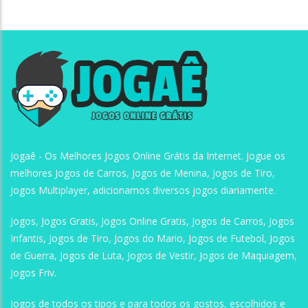
Wrestling ..
138
Play
Play
Play
Play
Burger Here
141
Jogaê - Os Melhores Jogos Online Grátis da Internet. Jogue os
Tank Strike ..
melhores Jogos de Carros, Jogos de Menina, Jogos de Tiro,
161
Jogos Multiplayer, adicionamos diversos jogos diariamente.
Jogos, Jogos Gratis, Jogos Online Gratis, Jogos de Carros, Jogos
Football Superstars ..
Infantis, Jogos de Tiro, Jogos do Mario, Jogos de Futebol, Jogos
135
de Guerra, Jogos de Luta, Jogos de Vestir, Jogos de Maquiagem,
Jogos Friv.
Jogos de todos os tipos e para todos os gostos, escolhidos e