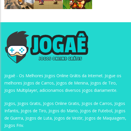
Jogaê
Jogaê
Jogaê
Jogaê
Jogaê
Jogaê
Jogaê
Jogaê - Os Melhores Jogos Online Grátis da Internet. Jogue os
melhores Jogos de Carros, Jogos de Menina, Jogos de Tiro,
Jogos Multiplayer, adicionamos diversos jogos diariamente.
Jogos, Jogos Gratis, Jogos Online Gratis, Jogos de Carros, Jogos
Infantis, Jogos de Tiro, Jogos do Mario, Jogos de Futebol, Jogos
de Guerra, Jogos de Luta, Jogos de Vestir, Jogos de Maquiagem,
Jogos Friv.