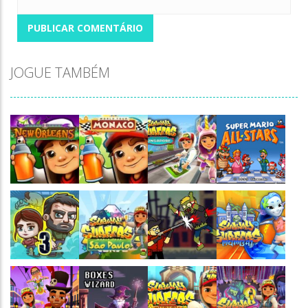
JOGUE TAMBÉM
Jogaê
Jogaê
Jogaê
Jogaê