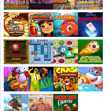
Jogaê
Jogaê
Jogaê
Jogaê
Jogaê
Jogaê
Jogaê
Jogaê
Jogaê
Jogaê
Jogaê
Jogaê
Jogaê
Jogaê
Jogaê
Jogaê