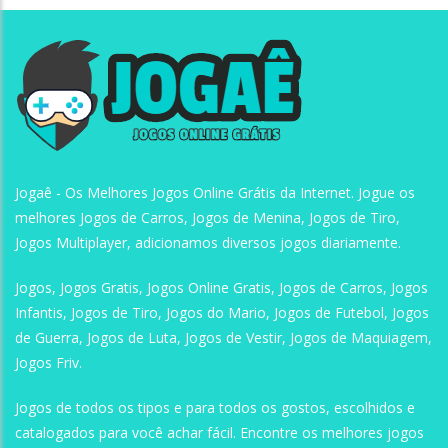
Wrestling ..
139
Play
Play
Play
Play
Burger Here
143
Jogaê - Os Melhores Jogos Online Grátis da Internet. Jogue os
Tank Strike ..
melhores Jogos de Carros, Jogos de Menina, Jogos de Tiro,
162
Jogos Multiplayer, adicionamos diversos jogos diariamente.
Jogos, Jogos Gratis, Jogos Online Gratis, Jogos de Carros, Jogos
Football Superstars ..
Infantis, Jogos de Tiro, Jogos do Mario, Jogos de Futebol, Jogos
135
de Guerra, Jogos de Luta, Jogos de Vestir, Jogos de Maquiagem,
Jogos Friv.
Jogos de todos os tipos e para todos os gostos, escolhidos e
catalogados para você achar fácil. Encontre os melhores jogos