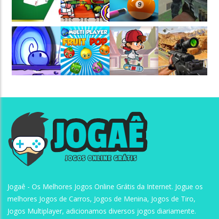
Play
Play
Play
Play
Space Arena
163
Bottle Storm: Elite ..
Play
Play
Play
Play
163
Wrestling ..
140
Play
Play
Play
Play
Burger Here
148
Jogaê - Os Melhores Jogos Online Grátis da Internet. Jogue os
Tank Strike ..
melhores Jogos de Carros, Jogos de Menina, Jogos de Tiro,
164
Jogos Multiplayer, adicionamos diversos jogos diariamente.