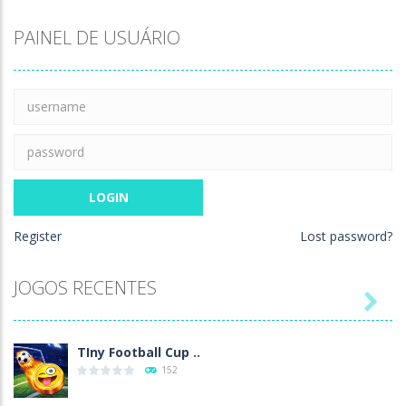
Farm House –
Jogos de
Aventura
Farming
PAINEL DE USUÁRIO
Games for
Jungle Dash
Kids
Mania
681
765
Register
Lost password?
JOGOS RECENTES

TIny Football Cup ..
152