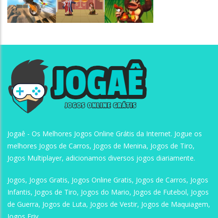
Jogaê
Jogaê
Jogaê
Jogaê
Jogaê
Jogaê
Jogaê
Jogaê - Os Melhores Jogos Online Grátis da Internet. Jogue os
melhores Jogos de Carros, Jogos de Menina, Jogos de Tiro,
Jogos Multiplayer, adicionamos diversos jogos diariamente.
Jogos, Jogos Gratis, Jogos Online Gratis, Jogos de Carros, Jogos
Infantis, Jogos de Tiro, Jogos do Mario, Jogos de Futebol, Jogos
de Guerra, Jogos de Luta, Jogos de Vestir, Jogos de Maquiagem,
Jogos Friv.