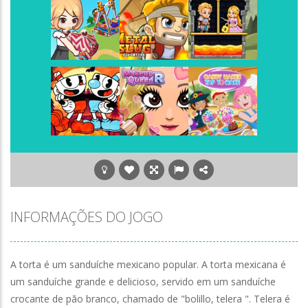
Play
Play
Play
Play
Play
Play
Play
Play
Play
INFORMAÇÕES DO JOGO
A torta é um sanduíche mexicano popular. A torta mexicana é
um sanduíche grande e delicioso, servido em um sanduíche
crocante de pão branco, chamado de "bolillo, telera ". Telera é