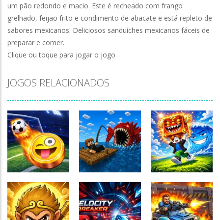
um pão redondo e macio. Este é recheado com frango
grelhado, feijão frito e condimento de abacate e está repleto de
sabores mexicanos. Deliciosos sanduíches mexicanos fáceis de
preparar e comer.
Clique ou toque para jogar o jogo
JOGOS RELACIONADOS
Fishing: Catch
Obby Escape
TIny Football
the Secret
from Tsunami
Cup 2026
Brainrot
Brainrot