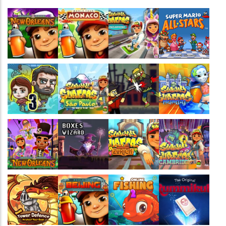
Jogaê
Jogaê
Jogaê
Jogaê
Jogaê
Jogaê
Jogaê
Jogaê
Jogaê
Jogaê
Jogaê
Jogaê