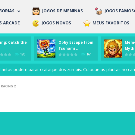
n foi o primeiro jogo Bomberman a aparecer no SNES, e o primeiro 
GORIAS
JOGOS DE MENINAS
JOGOS FAMOS
de Educar
 3D
 Arcade
 Clássicos
 de Esporte
 de Meninas
 Multiplayer
 Puzzles
s de 2
s de Ação
s de Aventura
s de Corrida
s de Estratégia
s de Luta
s de Tiro
o aventuras de Crash , um marsupial geneticamente modificado que pr
S ARCADE
JOGOS NOVOS
MEUS FAVORITOS
es de jogar Super Smash Flash 2, então, há motivos para ficar feliz!
ing: Catch the
Obby Escape from
Mem
há muito tempo não havia notícias de nosso amante para incomodar a 
Tsunami ..
Myth
186
161
antas podem parar o ataque dos zumbis. Coloque as plantas no camp
na estrada, tentando desviar de uma mulher em meio ao nevoeiro, M
tes com os lutadores especiais, os combates especiais do Tekken Com
RACING 2
All-Stars é uma compilação de quatro jogos eletrônicos da série Mari
d um novo tipo de jogo Mario que você pode jogar com uma mão. Vo
ca na Star Cup enquanto enfrenta oponentes individuais! Compita com 
n foi o primeiro jogo Bomberman a aparecer no SNES, e o primeiro 