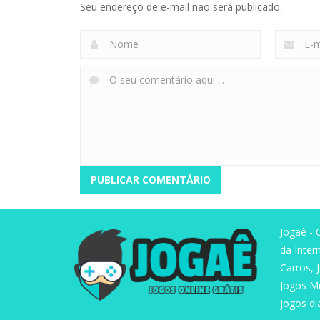
Seu endereço de e-mail não será publicado.
143
161
Jogaê - 
da Inter
Carros, 
Jogos Mu
jogos di