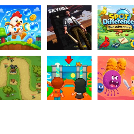
Bottle Storm:
Wrestling
Elite Beach
Revolution Arena
Burger Here
162
140
SKYHILL: Escape
From the
Spot Differenc
Bubble Blasters
Skyscraper!
Bird Adventure
159
135
Obby Universe:
Defense Tower
Mini Games
Health
2025
Online
Protection