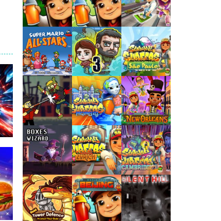
Jogaê
Jogaê
Jogaê
Jogaê
Jogaê
Jogaê
Jogaê
Jogaê
Jogaê
r
168
Jogaê
Jogaê
Jogaê